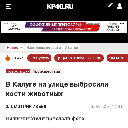
+16...+17 °С
РЕКЛАМА
Новости
Народные новости
Статьи
ПРОтуризм
График отключений воды
Клиника г
Важно:
РУБРИКИ
Новость дня
Происшествия
Обнинск
В Калуге на улице выбросили
Новости компаний
кости животных
Статьи
Народные новости
ДМИТРИЙ ИВЬЕВ
16.02.2023, 14:41
Авто и транспорт
Наши читатели прислали фото.
Благоустройство