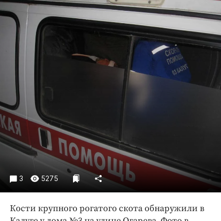
Криминал
Культура
Недвижимость и ЖКХ
Образование
Общество
Погода
Праздники
Происшествия
Спорт
Экономика и бизнес
ПРОЕКТЫ
Блоги
3
5275
Издания
Кости крупного рогатого скота обнаружили в
Медиаперсона
Калуге у дома №3 на улице Огарева. Фото в