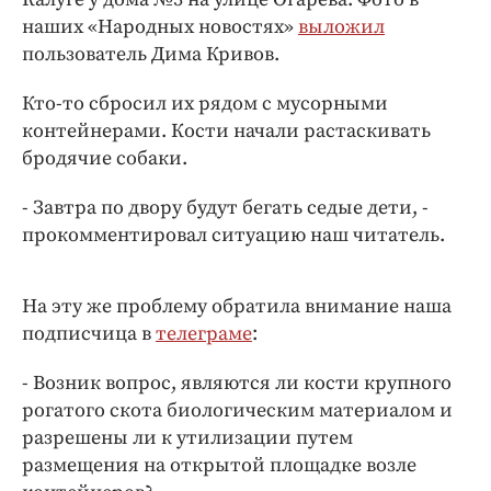
Интересное чтиво
наших «Народных новостях»
выложил
Клиника года
пользователь Дима Кривов.
Бренд года
Кто-то сбросил их рядом с мусорными
Работодатель года
контейнерами. Кости начали растаскивать
бродячие собаки.
- Завтра по двору будут бегать седые дети, -
прокомментировал ситуацию наш читатель.
На эту же проблему обратила внимание наша
подписчица в
телеграме
:
- Возник вопрос, являются ли кости крупного
рогатого скота биологическим материалом и
разрешены ли к утилизации путем
размещения на открытой площадке возле