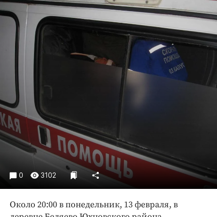
Криминал
Культура
Недвижимость и ЖКХ
Образование
Общество
Погода
Праздники
Происшествия
Спорт
Экономика и бизнес
ПРОЕКТЫ
Блоги
0
3102
Издания
Около 20:00 в понедельник, 13 февраля, в
Медиаперсона
деревне Беляево Юхновского района