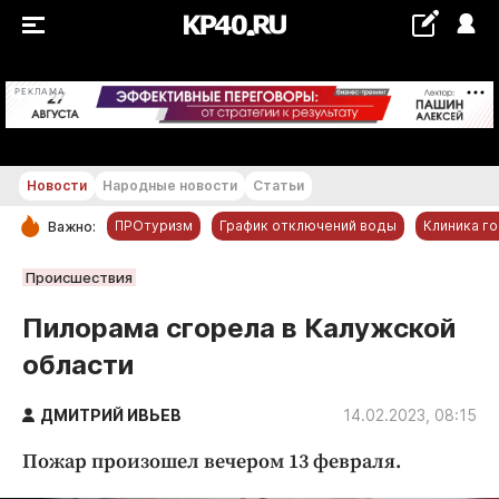
+21...+22 °С
РЕКЛАМА
Новости
Народные новости
Статьи
ПРОтуризм
График отключений воды
Клиника г
Важно:
РУБРИКИ
Происшествия
Обнинск
Пилорама сгорела в Калужской
Новости компаний
области
Статьи
Народные новости
ДМИТРИЙ ИВЬЕВ
14.02.2023, 08:15
Авто и транспорт
Пожар произошел вечером 13 февраля.
Благоустройство