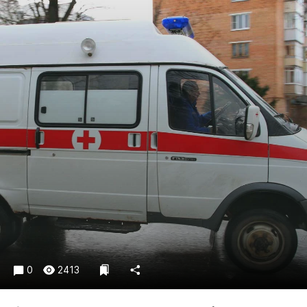
Криминал
Культура
Недвижимость и ЖКХ
Образование
Общество
Погода
Праздники
Происшествия
Спорт
Экономика и бизнес
ПРОЕКТЫ
Блоги
Издания
0
2413
Медиаперсона