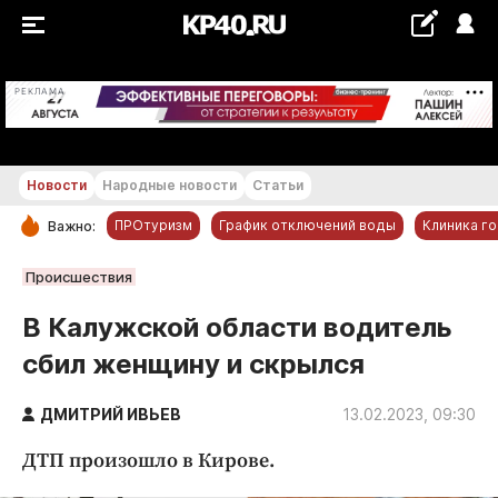
+29...+30 °С
РЕКЛАМА
Новости
Народные новости
Статьи
ПРОтуризм
График отключений воды
Клиника г
Важно:
РУБРИКИ
Происшествия
Обнинск
В Калужской области водитель
Новости компаний
сбил женщину и скрылся
Статьи
Народные новости
ДМИТРИЙ ИВЬЕВ
13.02.2023, 09:30
Авто и транспорт
ДТП произошло в Кирове.
Благоустройство