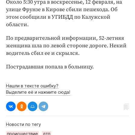
Около 5:30 утра в воскресенье, 12 февраля, на
Интересное чтиво
улице Фрунзе в Кирове сбили пешехода. Об
Клиника года
этом сообщили в УГИБДД по Калужской
Бренд года
области.
Работодатель года
По предварительной информации, 52-летняя
женщина шла по левой стороне дороге. Некий
водитель сбил ее и скрылся.
Пострадавшая попала в больницу.
Нашли в тексте ошибку?
Выделите её и нажмите сюда!
Новости по тегу
происшествие
дтп