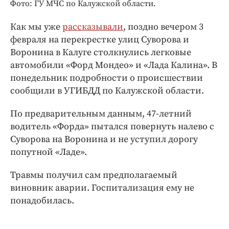
Интересное чтиво
Фото: ГУ МЧС по Калужской области.
Клиника года
Как мы уже
рассказывали
, поздно вечером 3
Бренд года
февраля на перекрестке улиц Суворова и
Работодатель года
Воронина в Калуге столкнулись легковые
автомобили «Форд Мондео» и «Лада Калина». В
понедельник подробности о происшествии
сообщили в УГИБДД по Калужской области.
По предварительным данным, 47-летний
водитель «Форда» пытался повернуть налево с
Суворова на Воронина и не уступил дорогу
попутной «Ладе».
Травмы получил сам предполагаемый
виновник аварии. Госпитализация ему не
понадобилась.