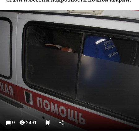
Криминал
Культура
Недвижимость и ЖКХ
Образование
Общество
Погода
Праздники
Происшествия
Спорт
Экономика и бизнес
ПРОЕКТЫ
Блоги
Издания
0
2491
Медиаперсона