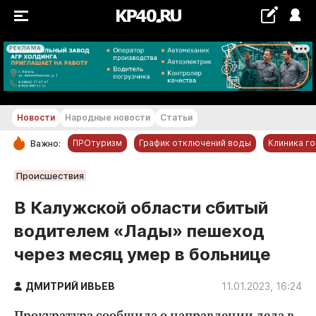
РЕКЛАМА
+24...+25 °С
Новости
Народные новости
Статьи
ПРОтуризм
График отключений воды
Клиника г
Важно:
РУБРИКИ
Происшествия
Обнинск
В Калужской области сбитый
Новости компаний
водителем «Лады» пешеход
Статьи
через месяц умер в больнице
Народные новости
Авто и транспорт
ДМИТРИЙ ИВЬЕВ
11.01.2023, 16:24
Благоустройство
Прокуратура сообщила о направлении дела в