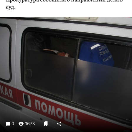
Криминал
суд.
Культура
Недвижимость и ЖКХ
Образование
Общество
Погода
Праздники
Происшествия
Спорт
Экономика и бизнес
ПРОЕКТЫ
Блоги
Издания
0
3678
Медиаперсона