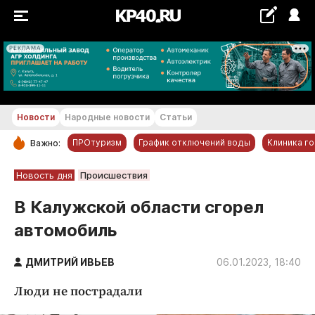
РЕКЛАМА
+16...+17 °С
Новости
Народные новости
Статьи
ПРОтуризм
График отключений воды
Клиника г
Важно:
РУБРИКИ
Новость дня
Происшествия
Обнинск
В Калужской области сгорел
Новости компаний
автомобиль
Статьи
Народные новости
ДМИТРИЙ ИВЬЕВ
06.01.2023, 18:40
Авто и транспорт
Люди не пострадали
Благоустройство