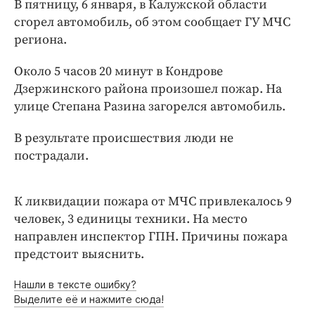
В пятницу, 6 января, в Калужской области
Интересное чтиво
сгорел автомобиль, об этом сообщает ГУ МЧС
Клиника года
региона.
Бренд года
Работодатель года
Около 5 часов 20 минут в Кондрове
Дзержинского района произошел пожар. На
улице Степана Разина загорелся автомобиль.
В результате происшествия люди не
пострадали.
К ликвидации пожара от МЧС привлекалось 9
человек, 3 единицы техники. На место
направлен инспектор ГПН. Причины пожара
предстоит выяснить.
Нашли в тексте ошибку?
Выделите её и нажмите сюда!