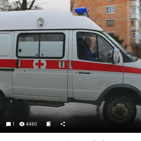
Криминал
Культура
Недвижимость и ЖКХ
Образование
Общество
Погода
Праздники
Происшествия
Спорт
Экономика и бизнес
ПРОЕКТЫ
Блоги
Издания
1
4480
Медиаперсона