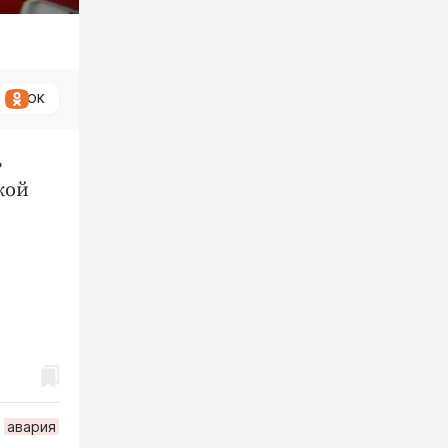
ОК
ь
кой
авария