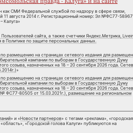
мсомольская правда - Калуга» и на сайте
н как СМИ Федеральной службой по надзору в сфере связи,
 11 августа 2014 г. Регистрационный номер: Эл №ФС77-58967
– Калуга»
 Пользователей сайта, а также счетчики Яндекс.Метрика, Livein
я в Политике по защите персональных данных.
г по размещению на страницах сетевого издания для размеще
збирательной кампании по выборам в Государственную Думу
го созыва, назначенных на 18 – 20 сентября 2026 года. Сете
.2014г.)
»
г по размещению на страницах сетевого издания для размеще
збирательной кампании по выборам в Государственную Думу
го созыва, назначенных на 18 – 20 сентября 2026 года. Сете
 № ФС77-80505 от 15.03.2021г.), размещение на региональном
паний
» и «
Новости партнеров
» с тегами «реклама», «городская
 «область», «Городской голова Калуги» публикуются на