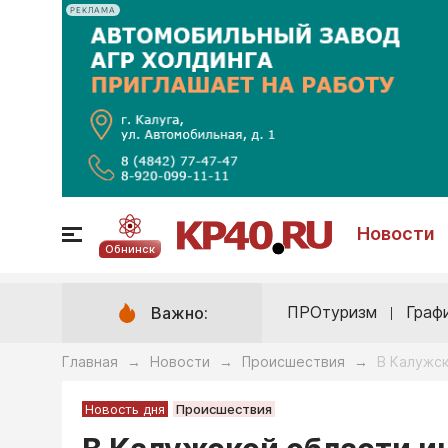
РЕКЛАМА
Новости
Обнинск
ПРОтуризм
Граф
Важно:
Главная
Новости
Происшествия
В Калужск
→
→
→
Новость дня
Происшествия