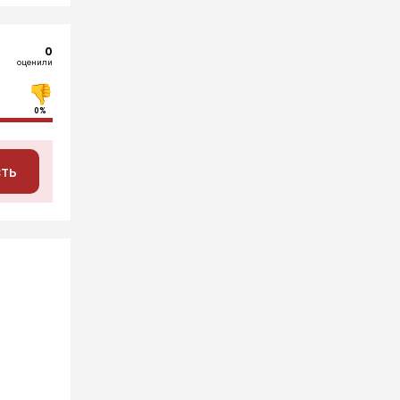
0
оценили
0%
сть