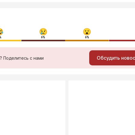
%
0%
0%
Обсудить ново
ь? Поделитесь с нами