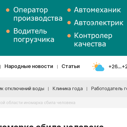
Народные новости
Статьи
+26...+
ик отключений воды
Клиника года
Работодатель г
ой области иномарка сбила человека