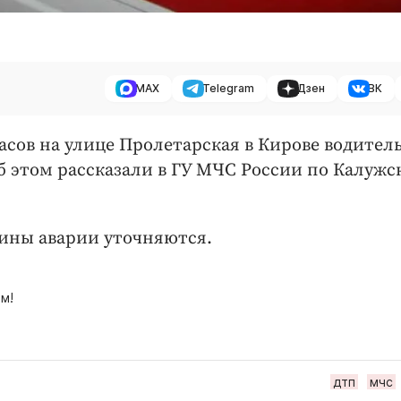
MAX
Telegram
Дзен
ВК
 часов на улице Пролетарская в Кирове водител
б этом рассказали в ГУ МЧС России по Калужс
чины аварии уточняются.
м!
дтп
мчс