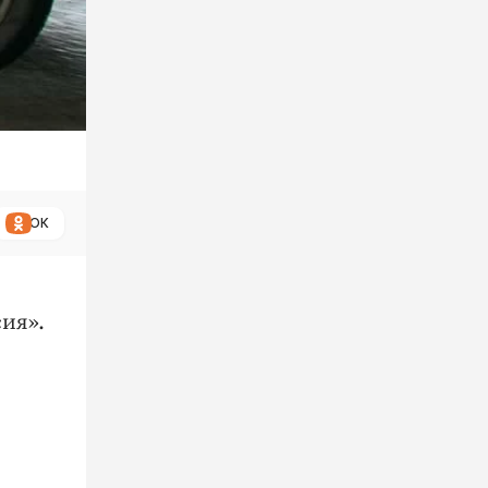
ОК
ия».