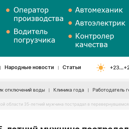
Народные новости
Статьи
+23...+
ик отключений воды
Клиника года
Работодатель г
кой области 35-летний мужчина пострадал в перевернувшемся