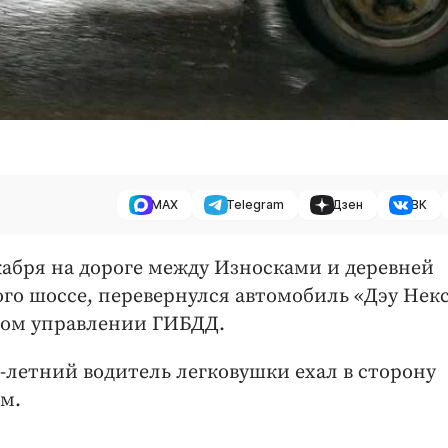
MAX
Telegram
Дзен
ВК
екабря на дороге между Износками и деревней
го шоссе, перевернулся автомобиль «Дэу Некс
ном управлении ГИБДД.
летний водитель легковушки ехал в сторону
ем.