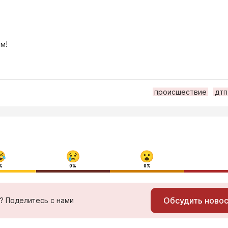
м!
происшествие
дтп
%
0%
0%
Обсудить ново
ь? Поделитесь с нами