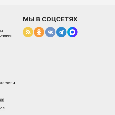
МЫ В СОЦСЕТЯХ
и.
лючения
ternet и
ния
вое