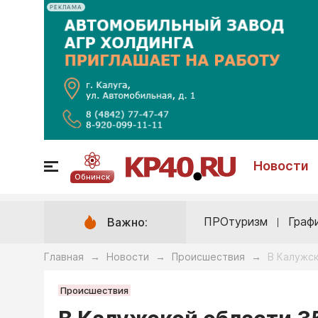
РЕКЛАМА
Новости
Обнинск
ПРОтуризм
Граф
Важно:
Главная
Новости
Происшествия
В Калужс
→
→
→
Происшествия