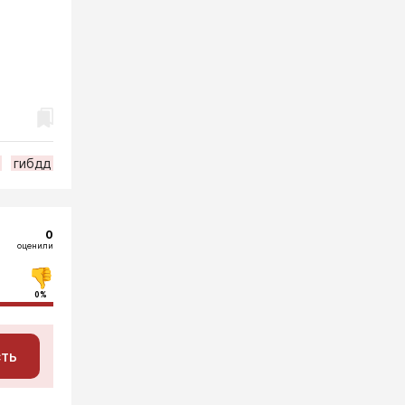
гибдд
0
оценили
0%
сть