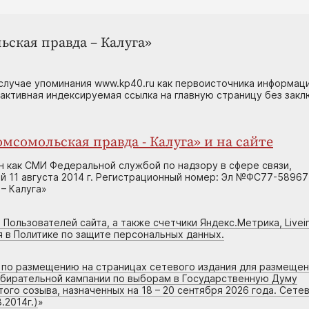
ьская правда – Калуга»
случае упоминания www.kp40.ru как первоисточника информаци
 активная индексируемая ссылка на главную страницу без зак
мсомольская правда - Калуга» и на сайте
н как СМИ Федеральной службой по надзору в сфере связи,
 11 августа 2014 г. Регистрационный номер: Эл №ФС77-58967
– Калуга»
 Пользователей сайта, а также счетчики Яндекс.Метрика, Livein
я в Политике по защите персональных данных.
г по размещению на страницах сетевого издания для размеще
збирательной кампании по выборам в Государственную Думу
го созыва, назначенных на 18 – 20 сентября 2026 года. Сете
.2014г.)
»