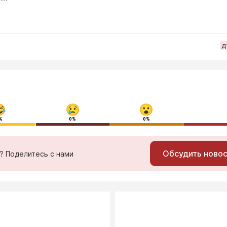
д
%
0%
0%
Обсудить ново
ь? Поделитесь с нами