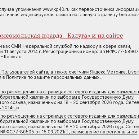
случае упоминания www.kp40.ru как первоисточника информаци
 активная индексируемая ссылка на главную страницу без зак
мсомольская правда - Калуга» и на сайте
н как СМИ Федеральной службой по надзору в сфере связи,
 11 августа 2014 г. Регистрационный номер: Эл №ФС77-58967
– Калуга»
 Пользователей сайта, а также счетчики Яндекс.Метрика, Livein
я в Политике по защите персональных данных.
г по размещению на страницах сетевого издания для размеще
збирательной кампании по выборам в Государственную Думу
го созыва, назначенных на 18 – 20 сентября 2026 года. Сете
.2014г.)
»
г по размещению на страницах сетевого издания для размеще
збирательной кампании по выборам в Государственную Думу
го созыва, назначенных на 18 – 20 сентября 2026 года. Сете
 № ФС77-80505 от 15.03.2021г.), размещение на региональном