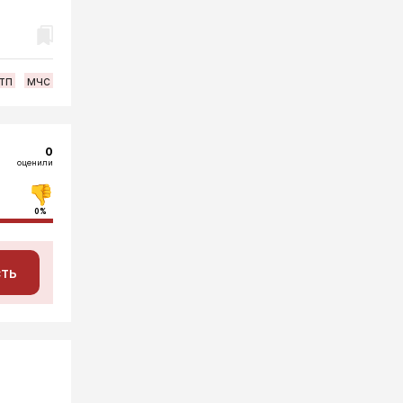
тп
мчс
0
оценили
0%
сть