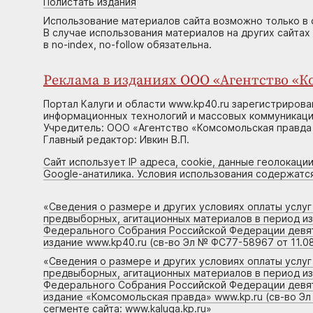
Полистать издания
Использование материалов сайта возможно только в 
В случае использования материалов на других сайтах
в no-index, no-follow обязательна.
Реклама в изданиях ООО «Агентство «Ко
Портал Калуги и области www.kp40.ru зарегистрирова
информационных технологий и массовых коммуникаций
Учредитель: ООО «Агентство «Комсомольская правда 
Главный редактор: Ивкин В.П.
Сайт использует IP адреса, cookie, данные геолокации
Google-анатилика. Условия использования содержатс
«
Сведения о размере и других условиях оплаты услу
предвыборных, агитационных материалов в период и
Федерального Собрания Российской Федерации девято
издание www.kp40.ru (св-во Эл № ФС77-58967 от 11.08
«
Сведения о размере и других условиях оплаты услу
предвыборных, агитационных материалов в период и
Федерального Собрания Российской Федерации девято
издание «Комсомольская правда» www.kp.ru (св-во Эл
сегменте сайта: www.kaluga.kp.ru
»