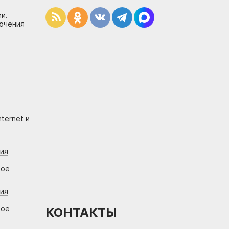
и.
лючения
ternet и
ния
вое
ния
вое
КОНТАКТЫ