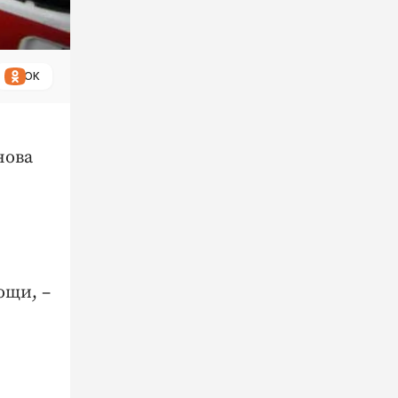
ОК
нова
ощи, –