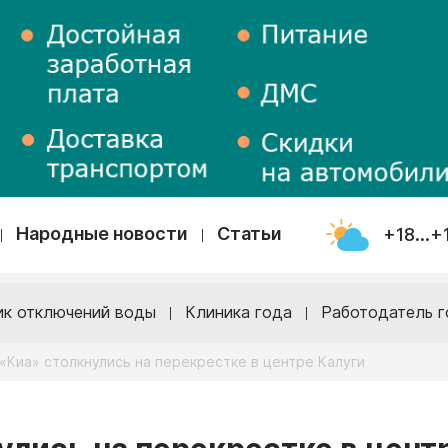
Народные новости
Статьи
+18...+
ик отключений воды
Клиника года
Работодатель г
«Киа» столкнулись на перекрестке в центре Калуги