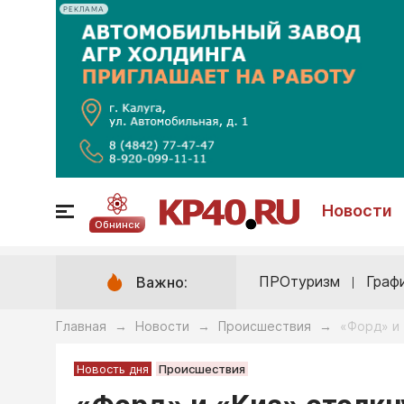
РЕКЛАМА
Новости
Обнинск
ПРОтуризм
Граф
Важно:
Главная
Новости
Происшествия
«Форд» и 
→
→
→
Новость дня
Происшествия