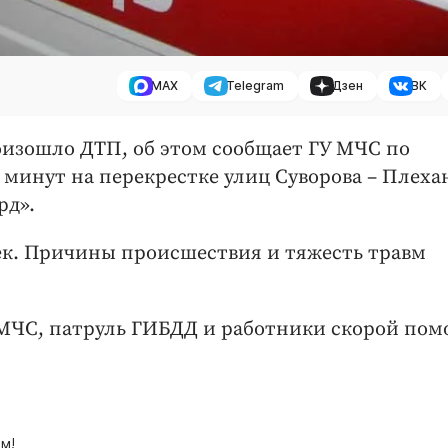
MAX
Telegram
Дзен
ВК
произошло ДТП, об этом сообщает ГУ МЧС по
0 минут на перекрестке улиц Суворова – Плеха
рд».
век. Причины происшествия и тяжесть травм
МЧС, патруль ГИБДД и работники скорой пом
м!