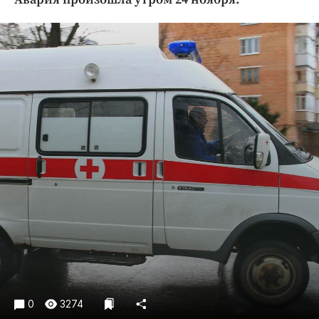
Криминал
Культура
Недвижимость и ЖКХ
Образование
Общество
Погода
Праздники
Происшествия
Спорт
Экономика и бизнес
ПРОЕКТЫ
Блоги
Издания
Медиаперсона
0
3274