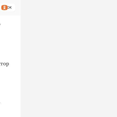
ОК
о
ктор
1