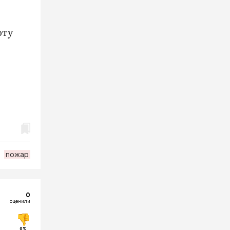
оту
пожар
0
оценили
0%