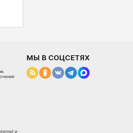
МЫ В СОЦСЕТЯХ
и.
лючения
ternet и