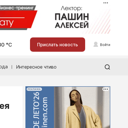
30 °С
Прислать новость
Войти
ода
Интересное чтиво
РЕКЛАМА
ея