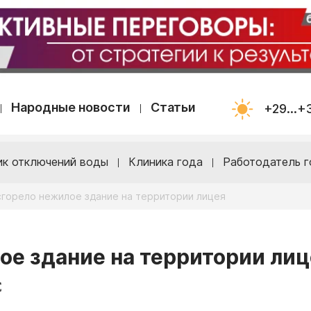
Народные новости
Статьи
+29...+
ик отключений воды
Клиника года
Работодатель г
сгорело нежилое здание на территории лицея
ое здание на территории лиц
С