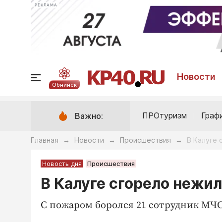
РЕКЛАМА
Новости
Обнинск
ПРОтуризм
Граф
Важно:
Главная
Новости
Происшествия
В Калуге 
→
→
→
Новость дня
Происшествия
В Калуге сгорело нежил
С пожаром боролся 21 сотрудник МЧ