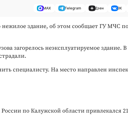
MAX
Telegram
Дзен
ВК
ло нежилое здание, об этом сообщает ГУ МЧС п
узова загорелось неэксплуатируемое здание. В
страдали.
ить специалисту. На место направлен инспе
 России по Калужской области привлекался 2