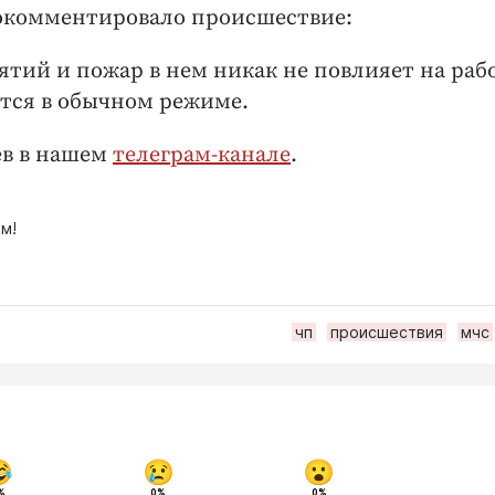
окомментировало происшествие:
нятий и пожар в нем никак не повлияет на раб
тся в обычном режиме.
ев в нашем
телеграм-канале
.
м!
чп
происшествия
мчс
%
0%
0%