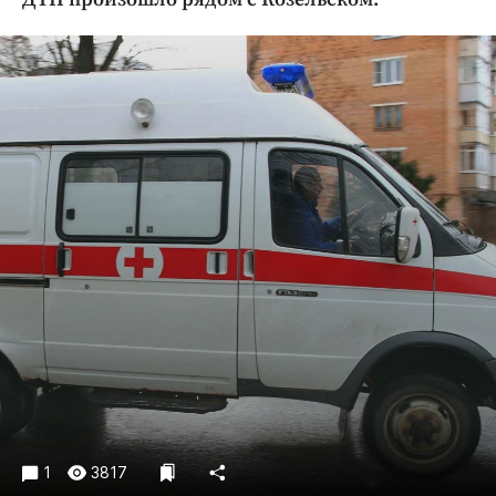
Криминал
Культура
Недвижимость и ЖКХ
Образование
Общество
Погода
Праздники
Происшествия
Спорт
Экономика и бизнес
ПРОЕКТЫ
Блоги
Издания
Медиаперсона
1
3817