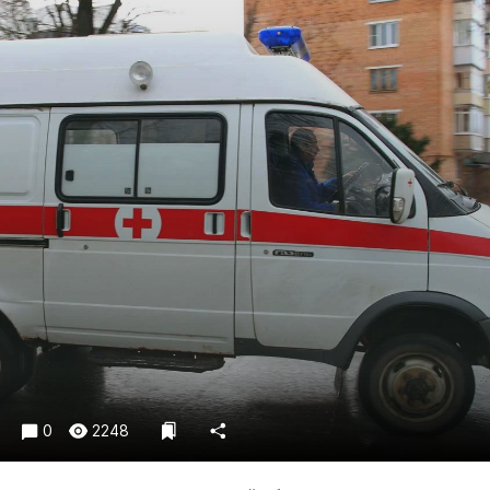
Криминал
Культура
Недвижимость и ЖКХ
Образование
Общество
Погода
Праздники
Происшествия
Спорт
Экономика и бизнес
ПРОЕКТЫ
Блоги
Издания
0
2248
Медиаперсона