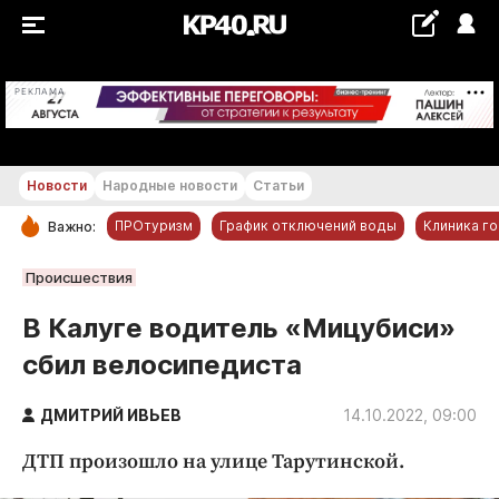
+23...+24 °С
РЕКЛАМА
Новости
Народные новости
Статьи
ПРОтуризм
График отключений воды
Клиника г
Важно:
РУБРИКИ
Происшествия
Обнинск
В Калуге водитель «Мицубиси»
Новости компаний
сбил велосипедиста
Статьи
Народные новости
ДМИТРИЙ ИВЬЕВ
14.10.2022, 09:00
Авто и транспорт
ДТП произошло на улице Тарутинской.
Благоустройство