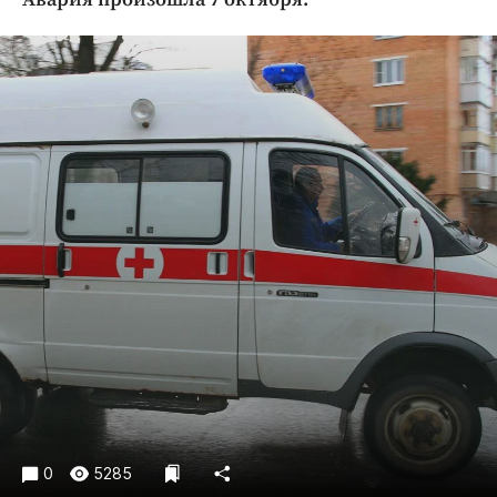
Криминал
Культура
Недвижимость и ЖКХ
Образование
Общество
Погода
Праздники
Происшествия
Спорт
Экономика и бизнес
ПРОЕКТЫ
Блоги
Издания
Медиаперсона
0
5285