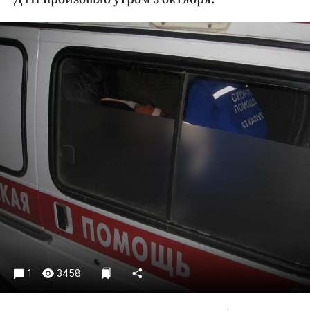
Криминал
Культура
Недвижимость и ЖКХ
Образование
Общество
Погода
Праздники
Происшествия
Спорт
Экономика и бизнес
ПРОЕКТЫ
Блоги
Издания
1
3458
Медиаперсона