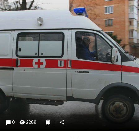
Криминал
Культура
Недвижимость и ЖКХ
Образование
Общество
Погода
Праздники
Происшествия
Спорт
Экономика и бизнес
ПРОЕКТЫ
Блоги
Издания
0
2288
Медиаперсона