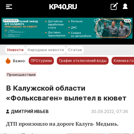
РЕКЛАМА
+26...+27 °С
Новости
Народные новости
Статьи
ПРОтуризм
График отключений воды
Клиника г
Важно:
РУБРИКИ
Происшествия
Обнинск
В Калужской области
Новости компаний
«Фольксваген» вылетел в кювет
Статьи
Народные новости
ДМИТРИЙ ИВЬЕВ
30.09.2022, 07:36
Авто и транспорт
ДТП произошло на дороге Калуга- Медынь.
Благоустройство