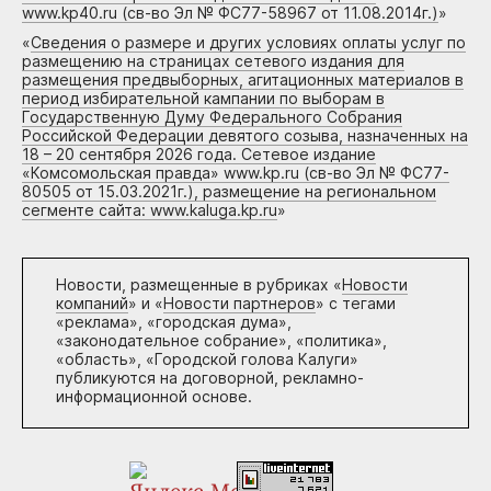
www.kp40.ru (св-во Эл № ФС77-58967 от 11.08.2014г.)
»
«
Сведения о размере и других условиях оплаты услуг по
размещению на страницах сетевого издания для
размещения предвыборных, агитационных материалов в
период избирательной кампании по выборам в
Государственную Думу Федерального Собрания
Российской Федерации девятого созыва, назначенных на
18 – 20 сентября 2026 года. Сетевое издание
«Комсомольская правда» www.kp.ru (св-во Эл № ФС77-
80505 от 15.03.2021г.), размещение на региональном
сегменте сайта: www.kaluga.kp.ru
»
Новости, размещенные в рубриках «
Новости
компаний
» и «
Новости партнеров
» с тегами
«реклама», «городская дума»,
«законодательное собрание», «политика»,
«область», «Городской голова Калуги»
публикуются на договорной, рекламно-
информационной основе.