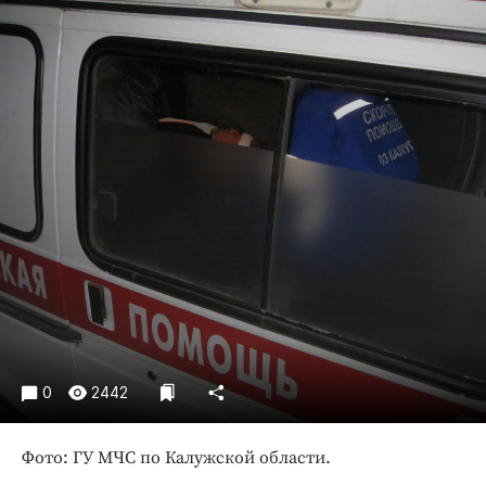
Криминал
Культура
Недвижимость и ЖКХ
Образование
Общество
Погода
Праздники
Происшествия
Спорт
Экономика и бизнес
ПРОЕКТЫ
Блоги
0
2442
Издания
Фото: ГУ МЧС по Калужской области.
Медиаперсона