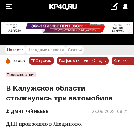
+29...+30 °С
РЕКЛАМА
Новости
Народные новости
Статьи
ПРОтуризм
График отключений воды
Клиника г
Важно:
РУБРИКИ
Происшествия
Обнинск
В Калужской области
Новости компаний
столкнулись три автомобиля
Статьи
Народные новости
ДМИТРИЙ ИВЬЕВ
28.09.2022, 09:21
Авто и транспорт
ДТП произошло в Людиново.
Благоустройство