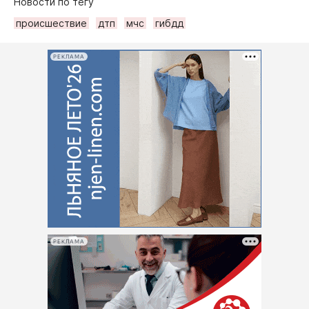
Новости по тегу
происшествие
дтп
мчс
гибдд
РЕКЛАМА
РЕКЛАМА