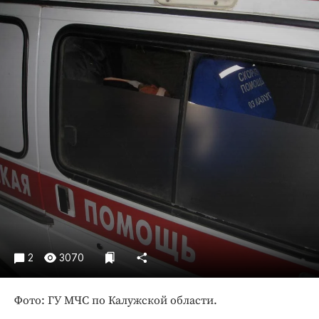
Криминал
Культура
Недвижимость и ЖКХ
Образование
Общество
Погода
Праздники
Происшествия
Спорт
Экономика и бизнес
ПРОЕКТЫ
Блоги
2
3070
Издания
Фото: ГУ МЧС по Калужской области.
Медиаперсона