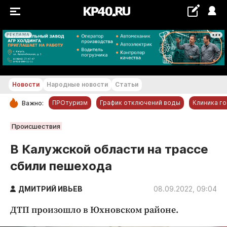
РЕКЛАМА
+16...+17 °С
Новости
Народные новости
Статьи
ПРОтуризм
График отключений воды
Клиника г
Важно:
РУБРИКИ
Происшествия
Обнинск
В Калужской области на трассе
Новости компаний
сбили пешехода
Статьи
Народные новости
ДМИТРИЙ ИВЬЕВ
08.09.2022, 09:04
Авто и транспорт
ДТП произошло в Юхновском районе.
Благоустройство