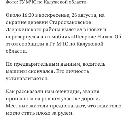
Интересное чтиво
Фото: ГУ МЧС по Калужской области.
Клиника года
Около 16:30 в воскресенье, 28 августа, на
Бренд года
окраине деревни Староскаковское
Работодатель года
Дзержинского района вылетел в кювет и
перевернулся автомобиль «Шевроле Нива». Об
этом сообщили в ГУ МЧС по Калужской
области.
По предварительным данным, водитель
машины скончался. Его личность
устанавливается.
Как рассказали нам очевидцы, авария
произошла на ровном участке дороги.
Местные жители предполагают, что водителю
могло стать плохо за рулем.