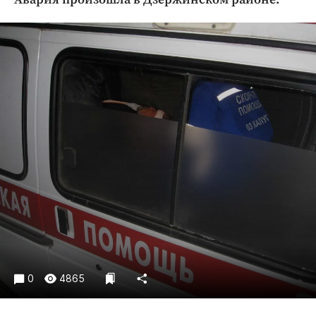
Криминал
Культура
Недвижимость и ЖКХ
Образование
Общество
Погода
Праздники
Происшествия
Спорт
Экономика и бизнес
ПРОЕКТЫ
Блоги
Издания
0
4865
Медиаперсона