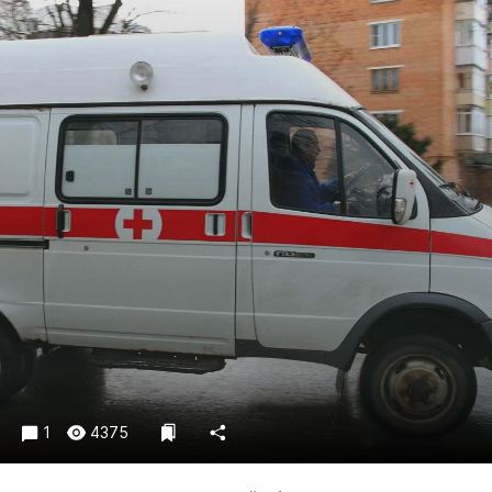
Криминал
Культура
Недвижимость и ЖКХ
Образование
Общество
Погода
Праздники
Происшествия
Спорт
Экономика и бизнес
ПРОЕКТЫ
Блоги
Издания
1
4375
Медиаперсона