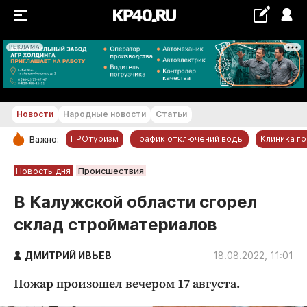
РЕКЛАМА
+28...+29 °С
Новости
Народные новости
Статьи
ПРОтуризм
График отключений воды
Клиника г
Важно:
РУБРИКИ
Новость дня
Происшествия
Обнинск
В Калужской области сгорел
Новости компаний
склад стройматериалов
Статьи
Народные новости
ДМИТРИЙ ИВЬЕВ
18.08.2022, 11:01
Авто и транспорт
Пожар произошел вечером 17 августа.
Благоустройство