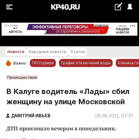
+19...+20 °С
РЕКЛАМА
Новости
Народные новости
Статьи
ПРОтуризм
График отключений воды
Клиника г
Важно:
РУБРИКИ
Происшествия
Обнинск
В Калуге водитель «Лады» сбил
Новости компаний
женщину на улице Московской
Статьи
Народные новости
ДМИТРИЙ ИВЬЕВ
09.08.2022, 07:31
Авто и транспорт
ДТП произошло вечером в понедельник.
Благоустройство