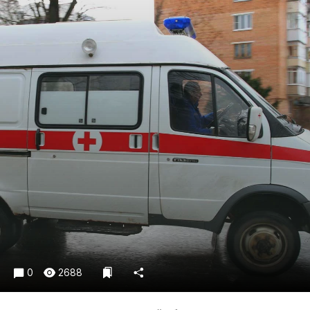
Криминал
Культура
Недвижимость и ЖКХ
Образование
Общество
Погода
Праздники
Происшествия
Спорт
Экономика и бизнес
ПРОЕКТЫ
Блоги
Издания
0
2688
Медиаперсона