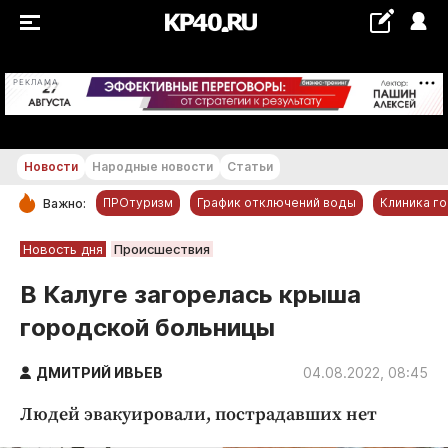
+15...+16 °С
РЕКЛАМА
Новости
Народные новости
Статьи
ПРОтуризм
График отключений воды
Клиника г
Важно:
РУБРИКИ
Новость дня
Происшествия
Обнинск
В Калуге загорелась крыша
Новости компаний
городской больницы
Статьи
Народные новости
ДМИТРИЙ ИВЬЕВ
04.08.2022, 08:45
Авто и транспорт
Людей эвакуировали, пострадавших нет
Благоустройство