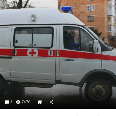
Криминал
Культура
Недвижимость и ЖКХ
Образование
Общество
Погода
Праздники
Происшествия
Спорт
Экономика и бизнес
ПРОЕКТЫ
Блоги
Издания
3
7478
Медиаперсона