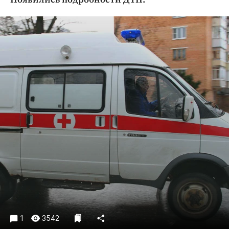
Криминал
Культура
Недвижимость и ЖКХ
Образование
Общество
Погода
Праздники
Происшествия
Спорт
Экономика и бизнес
ПРОЕКТЫ
Блоги
Издания
Медиаперсона
1
3542