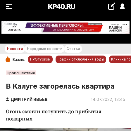
+24...+25 °С
РЕКЛАМА
Новости
Народные новости
Статьи
ПРОтуризм
График отключений воды
Клиника г
Важно:
РУБРИКИ
Происшествия
Обнинск
В Калуге загорелась квартира
Новости компаний
ДМИТРИЙ ИВЬЕВ
Статьи
14.07.2022, 13:45
Народные новости
Огонь смогли потушить до прибытия
Авто и транспорт
пожарных
Благоустройство