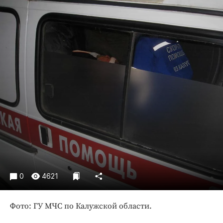
Криминал
Культура
Недвижимость и ЖКХ
Образование
Общество
Погода
Праздники
Происшествия
Спорт
Экономика и бизнес
ПРОЕКТЫ
0
4621
Блоги
Издания
Фото: ГУ МЧС по Калужской области.
Медиаперсона