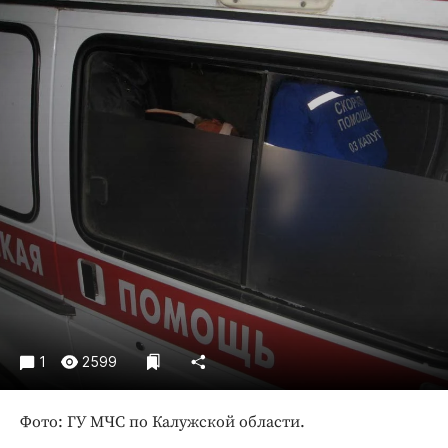
Криминал
Культура
Недвижимость и ЖКХ
Образование
Общество
Погода
Праздники
Происшествия
Спорт
Экономика и бизнес
ПРОЕКТЫ
Блоги
1
2599
Издания
Фото: ГУ МЧС по Калужской области.
Медиаперсона