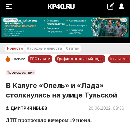
РЕКЛАМА
+22...+23 °С
Новости
Народные новости
Статьи
ПРОтуризм
График отключений воды
Клиника г
Важно:
РУБРИКИ
Происшествия
Обнинск
В Калуге «Опель» и «Лада»
Новости компаний
столкнулись на улице Тульской
Статьи
Народные новости
ДМИТРИЙ ИВЬЕВ
20.06.2022, 08:36
Авто и транспорт
ДТП произошло вечером 19 июня.
Благоустройство