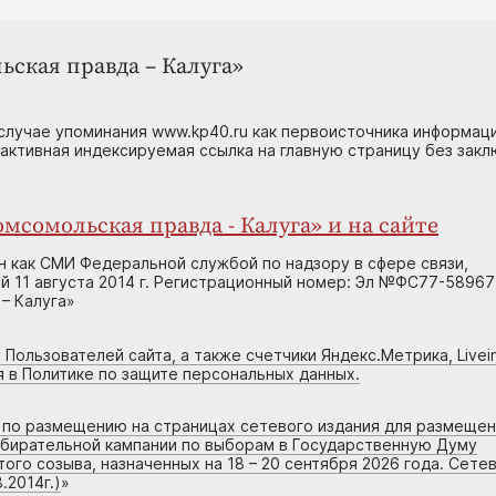
ьская правда – Калуга»
случае упоминания www.kp40.ru как первоисточника информаци
 активная индексируемая ссылка на главную страницу без зак
мсомольская правда - Калуга» и на сайте
н как СМИ Федеральной службой по надзору в сфере связи,
 11 августа 2014 г. Регистрационный номер: Эл №ФС77-58967
– Калуга»
 Пользователей сайта, а также счетчики Яндекс.Метрика, Livein
я в Политике по защите персональных данных.
г по размещению на страницах сетевого издания для размеще
збирательной кампании по выборам в Государственную Думу
го созыва, назначенных на 18 – 20 сентября 2026 года. Сете
.2014г.)
»