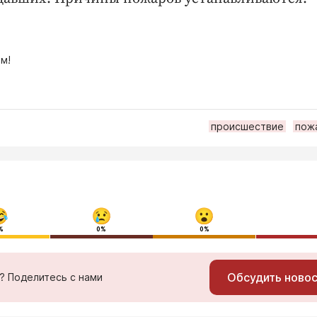
м!
происшествие
пож
%
0%
0%
Обсудить ново
ь? Поделитесь с нами