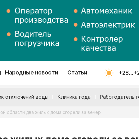
Народные новости
Статьи
+28...+
ик отключений воды
Клиника года
Работодатель г
ой области два жилых дома сгорели за вечер