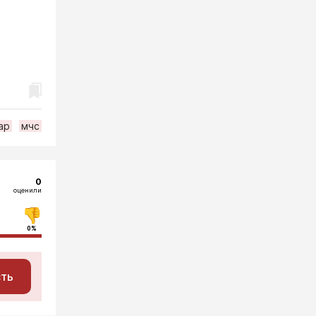
ар
мчс
0
оценили
0%
сть