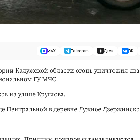
MAX
Telegram
Дзен
ВК
тории Калужской области огонь уничтожил два
гиональном ГУ МЧС.
ов на улице Круглова.
ице Центральной в деревне Лужное Дзержинско
адавших. Причины пожаров устанавливаются.