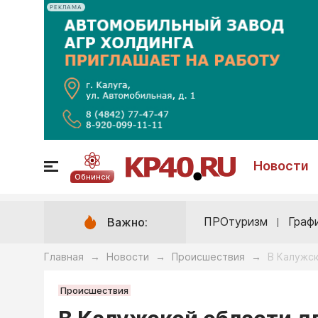
РЕКЛАМА
Новости
Обнинск
ПРОтуризм
Граф
Важно:
Главная
Новости
Происшествия
В Калужск
→
→
→
Происшествия