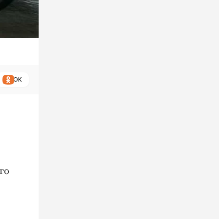
ОК
го