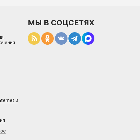
МЫ В СОЦСЕТЯХ
и.
лючения
ternet и
ния
вое