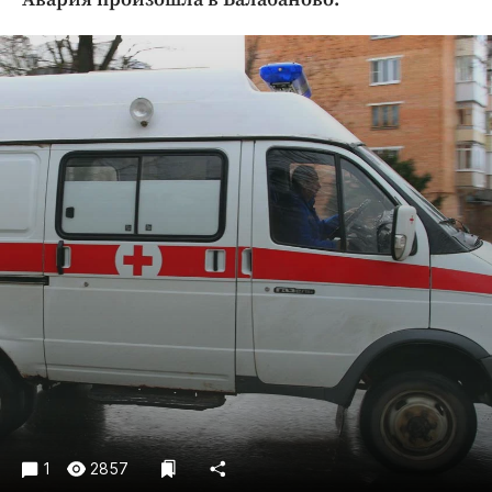
Криминал
Культура
Недвижимость и ЖКХ
Образование
Общество
Погода
Праздники
Происшествия
Спорт
Экономика и бизнес
ПРОЕКТЫ
Блоги
Издания
Медиаперсона
1
2857