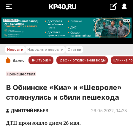
РЕКЛАМА
+28...+29 °С
Новости
Народные новости
Статьи
ПРОтуризм
График отключений воды
Клиника г
Важно:
РУБРИКИ
Происшествия
Обнинск
В Обнинске «Киа» и «Шевроле»
Новости компаний
столкнулись и сбили пешехода
Статьи
Народные новости
ДМИТРИЙ ИВЬЕВ
26.05.2022, 14:28
Авто и транспорт
ДТП произошло днем 26 мая.
Благоустройство