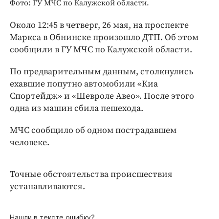
Интересное чтиво
Фото: ГУ МЧС по Калужской области.
Клиника года
Около 12:45 в четверг, 26 мая, на проспекте
Бренд года
Маркса в Обнинске произошло ДТП. Об этом
Работодатель года
сообщили в ГУ МЧС по Калужской области.
По предварительным данным, столкнулись
ехавшие попутно автомобили «Киа
Спортейдж» и «Шевроле Авео». После этого
одна из машин сбила пешехода.
МЧС сообщило об одном пострадавшем
человеке.
Точные обстоятельства происшествия
устанавливаются.
Нашли в тексте ошибку?