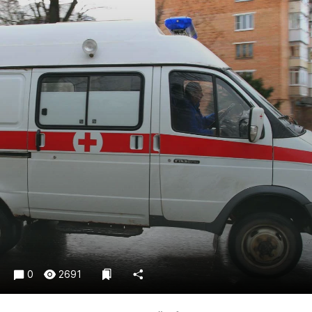
Криминал
Культура
Недвижимость и ЖКХ
Образование
Общество
Погода
Праздники
Происшествия
Спорт
Экономика и бизнес
ПРОЕКТЫ
Блоги
Издания
0
2691
Медиаперсона