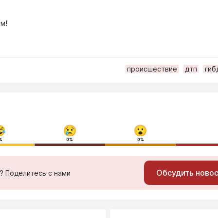
м!
происшествие
дтп
гиб
%
0%
0%
Обсудить ново
ь? Поделитесь с нами