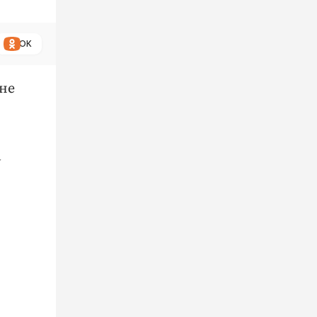
ОК
оне
у