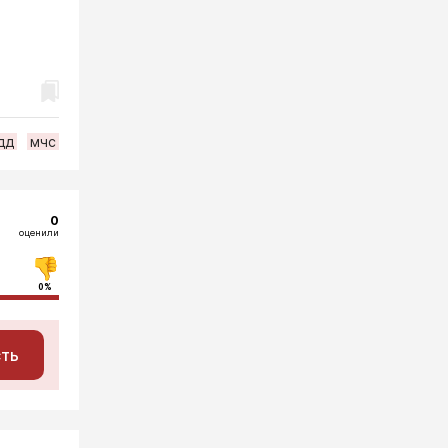
дд
мчс
0
оценили
0%
сть