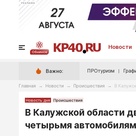
РЕКЛАМА
Новости
Обнинск
ПРОтуризм
Граф
Важно:
Главная
Новости
Происшествия
В Калужс
→
→
→
Новость дня
Происшествия
В Калужской области д
четырьмя автомобиля