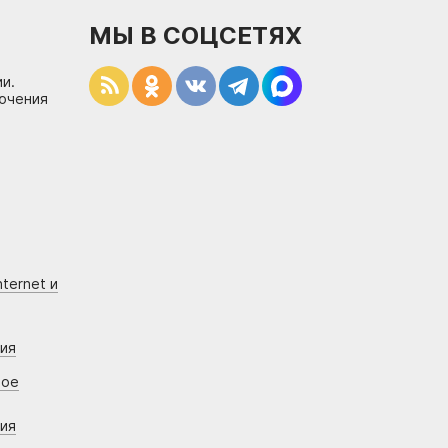
МЫ В СОЦСЕТЯХ
и.
лючения
ternet и
ния
вое
ния