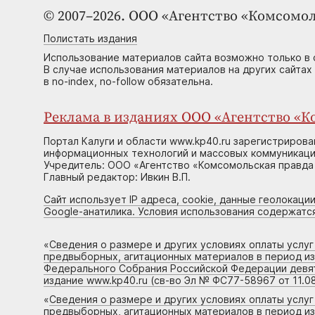
© 2007–2026. ООО «Агентство «Комсомол
Полистать издания
Использование материалов сайта возможно только в 
В случае использования материалов на других сайтах
в no-index, no-follow обязательна.
Реклама в изданиях ООО «Агентство «Ко
Портал Калуги и области www.kp40.ru зарегистрирова
информационных технологий и массовых коммуникаций
Учредитель: ООО «Агентство «Комсомольская правда 
Главный редактор: Ивкин В.П.
Сайт использует IP адреса, cookie, данные геолокации
Google-анатилика. Условия использования содержатс
«
Сведения о размере и других условиях оплаты услу
предвыборных, агитационных материалов в период и
Федерального Собрания Российской Федерации девято
издание www.kp40.ru (св-во Эл № ФС77-58967 от 11.08
«
Сведения о размере и других условиях оплаты услу
предвыборных, агитационных материалов в период и