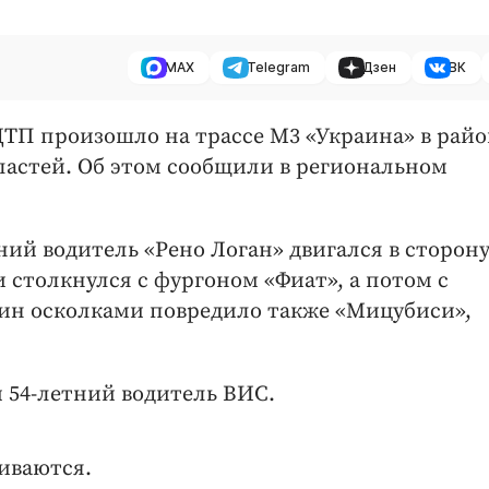
MAX
Telegram
Дзен
ВК
е ДТП произошло на трассе М3 «Украина» в рай
ластей. Об этом сообщили в региональном
ий водитель «Рено Логан» двигался в сторон
и столкнулся с фургоном «Фиат», а потом с
н осколками повредило также «Мицубиси»,
и 54-летний водитель ВИС.
ливаются.