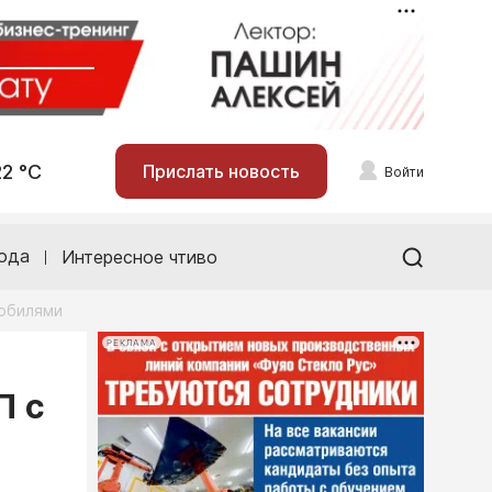
22 °С
Прислать новость
Войти
ода
Интересное чтиво
мобилями
РЕКЛАМА
П с