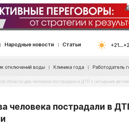
Народные новости
Статьи
+21...+
ик отключений воды
Клиника года
Работодатель г
кой области два человека пострадали в ДТП с четырьмя авто
ва человека пострадали в ДТ
ми