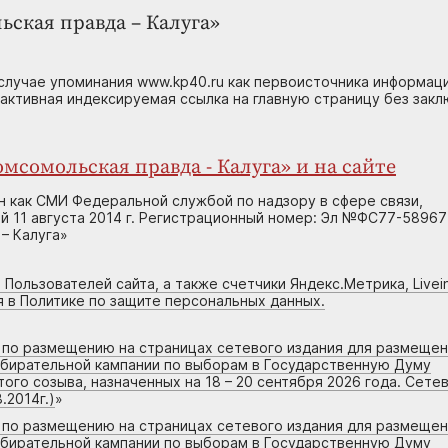
ьская правда – Калуга»
случае упоминания www.kp40.ru как первоисточника информаци
 активная индексируемая ссылка на главную страницу без зак
мсомольская правда - Калуга» и на сайте
н как СМИ Федеральной службой по надзору в сфере связи,
 11 августа 2014 г. Регистрационный номер: Эл №ФС77-58967
– Калуга»
 Пользователей сайта, а также счетчики Яндекс.Метрика, Livein
я в Политике по защите персональных данных.
г по размещению на страницах сетевого издания для размеще
збирательной кампании по выборам в Государственную Думу
го созыва, назначенных на 18 – 20 сентября 2026 года. Сете
.2014г.)
»
г по размещению на страницах сетевого издания для размеще
збирательной кампании по выборам в Государственную Думу