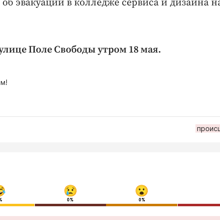
об эвакуации в колледже сервиса и дизайна н
улице Поле Свободы утром 18 мая.
м!
проис
%
0%
0%