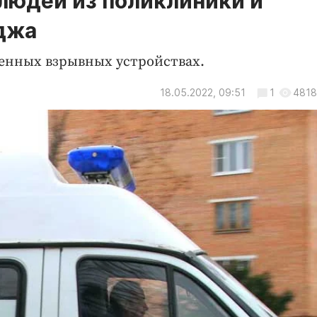
 людей из поликлиники и
джа
енных взрывных устройствах.
18.05.2022, 09:51
1
4818