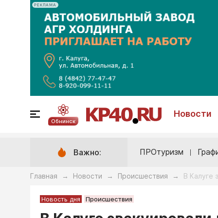
РЕКЛАМА
Новости
Обнинск
ПРОтуризм
Граф
Важно:
Главная
Новости
Происшествия
В Калуге 
→
→
→
Новость дня
Происшествия