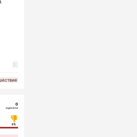
а
шествие
0
оценили
0%