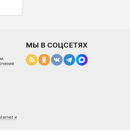
МЫ В СОЦСЕТЯХ
и.
лючения
ternet и