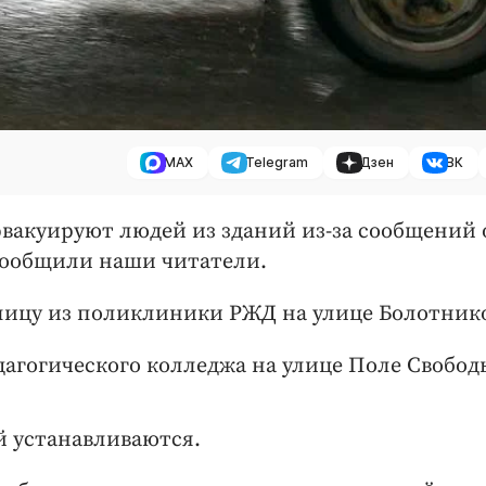
MAX
Telegram
Дзен
ВК
ь эвакуируют людей из зданий из-за сообщений 
сообщили наши читатели.
лицу из поликлиники РЖД на улице Болотнико
дагогического колледжа на улице Поле Свобод
й устанавливаются.