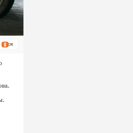
ОК
о
ва.
ы.