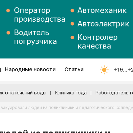
Народные новости
Статьи
+19...+
ик отключений воды
Клиника года
Работодатель г
эвакуировали людей из поликлиники и педагогического коллед