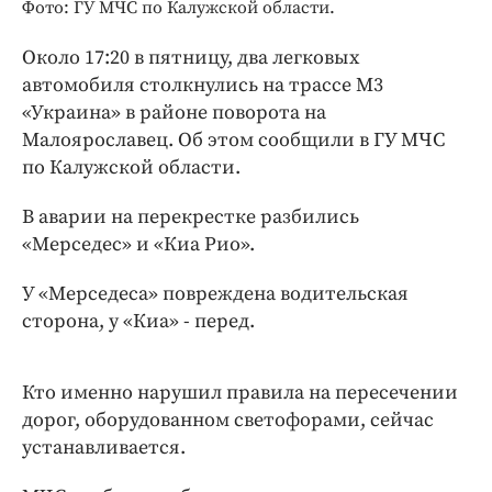
Интересное чтиво
Фото: ГУ МЧС по Калужской области.
Клиника года
Около 17:20 в пятницу, два легковых
Бренд года
автомобиля столкнулись на трассе М3
Работодатель года
«Украина» в районе поворота на
Малоярославец. Об этом сообщили в ГУ МЧС
по Калужской области.
В аварии на перекрестке разбились
«Мерседес» и «Киа Рио».
У «Мерседеса» повреждена водительская
сторона, у «Киа» - перед.
Кто именно нарушил правила на пересечении
дорог, оборудованном светофорами, сейчас
устанавливается.