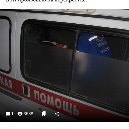
Криминал
Культура
Недвижимость и ЖКХ
Образование
Общество
Погода
Праздники
Происшествия
Спорт
Экономика и бизнес
ПРОЕКТЫ
Блоги
Издания
1
3638
Медиаперсона