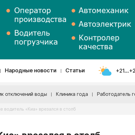
Народные новости
Статьи
+21...+
ик отключений воды
Клиника года
Работодатель г
е водитель «Киа» врезался в столб