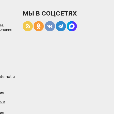
МЫ В СОЦСЕТЯХ
и.
лючения
ternet и
ния
вое
ния