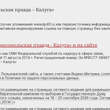
ьская правда – Калуга»
случае упоминания www.kp40.ru как первоисточника информаци
 активная индексируемая ссылка на главную страницу без зак
мсомольская правда - Калуга» и на сайте
н как СМИ Федеральной службой по надзору в сфере связи,
 11 августа 2014 г. Регистрационный номер: Эл №ФС77-58967
– Калуга»
 Пользователей сайта, а также счетчики Яндекс.Метрика, Livein
я в Политике по защите персональных данных.
г по размещению на страницах сетевого издания для размеще
збирательной кампании по выборам в Государственную Думу
го созыва, назначенных на 18 – 20 сентября 2026 года. Сете
.2014г.)
»
г по размещению на страницах сетевого издания для размеще