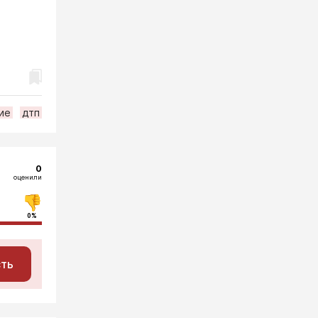
ие
дтп
0
оценили
0%
сть