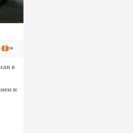
ОК
или в
нием и