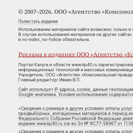
© 2007–2026. ООО «Агентство «Комсомол
Полистать издания
Использование материалов сайта возможно только в 
В случае использования материалов на других сайтах
в no-index, no-follow обязательна.
Реклама в изданиях ООО «Агентство «Ко
Портал Калуги и области www.kp40.ru зарегистрирова
информационных технологий и массовых коммуникаций
Учредитель: ООО «Агентство «Комсомольская правда 
Главный редактор: Ивкин В.П.
Сайт использует IP адреса, cookie, данные геолокации
Google-анатилика. Условия использования содержатс
«
Сведения о размере и других условиях оплаты услу
предвыборных, агитационных материалов в период и
Федерального Собрания Российской Федерации девято
издание www.kp40.ru (св-во Эл № ФС77-58967 от 11.08
«
Сведения о размере и других условиях оплаты услу