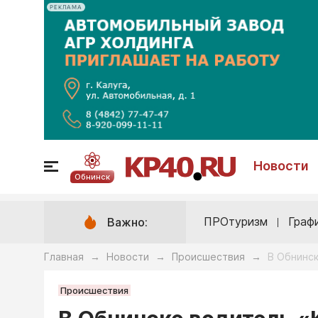
РЕКЛАМА
Новости
Обнинск
ПРОтуризм
Граф
Важно:
Главная
Новости
Происшествия
В Обнинск
→
→
→
Происшествия