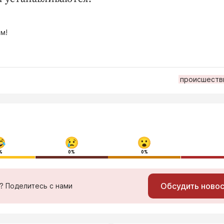
м!
происшеств
%
0%
0%
Обсудить ново
ь? Поделитесь с нами