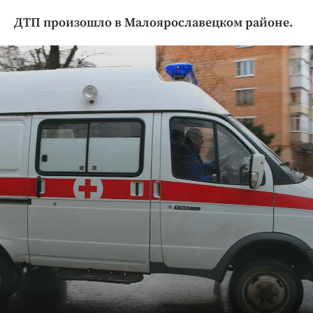
Криминал
ДТП произошло в Малоярославецком районе.
Культура
Недвижимость и ЖКХ
Образование
Общество
Погода
Праздники
Происшествия
Спорт
Экономика и бизнес
ПРОЕКТЫ
Блоги
Издания
Медиаперсона