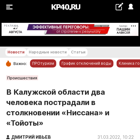
+21...+22 °С
РЕКЛАМА
Новости
Народные новости
Статьи
ПРОтуризм
График отключений воды
Клиника г
Важно:
РУБРИКИ
Происшествия
Обнинск
В Калужской области два
Новости компаний
человека пострадали в
Статьи
столкновении «Ниссана» и
Народные новости
«Тойоты»
Авто и транспорт
Благоустройство
ДМИТРИЙ ИВЬЕВ
31.03.2022, 10:22