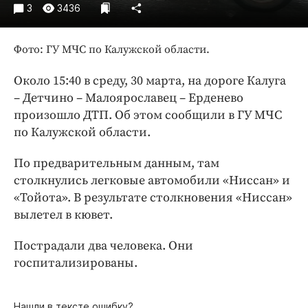
Интересное чтиво
3
3436
Клиника года
Бренд года
Фото: ГУ МЧС по Калужской области.
Работодатель года
Около 15:40 в среду, 30 марта, на дороге Калуга
– Детчино – Малоярославец – Ерденево
произошло ДТП. Об этом сообщили в ГУ МЧС
по Калужской области.
По предварительным данным, там
столкнулись легковые автомобили «Ниссан» и
«Тойота». В результате столкновения «Ниссан»
вылетел в кювет.
Пострадали два человека. Они
госпитализированы.
Нашли в тексте ошибку?