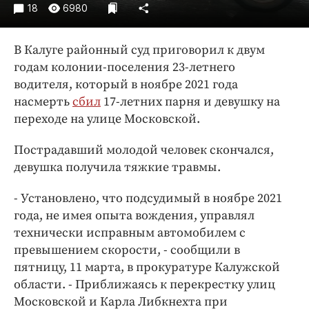
Интересное чтиво
18
6980
Клиника года
Бренд года
В Калуге районный суд приговорил к двум
Работодатель года
годам колонии-поселения 23-летнего
водителя, который в ноябре 2021 года
насмерть
сбил
17-летних парня и девушку на
переходе на улице Московской.
Пострадавший молодой человек скончался,
девушка получила тяжкие травмы.
- Установлено, что подсудимый в ноябре 2021
года, не имея опыта вождения, управлял
технически исправным автомобилем с
превышением скорости, - сообщили в
пятницу, 11 марта, в прокуратуре Калужской
области. - Приближаясь к перекрестку улиц
Московской и Карла Либкнехта при