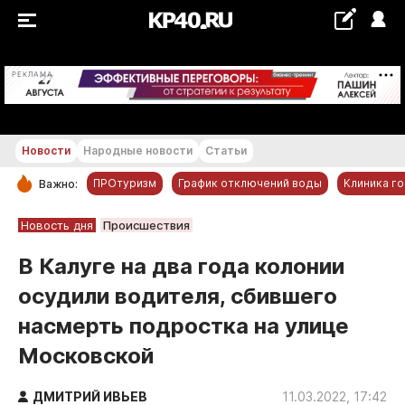
+23...+24 °С
РЕКЛАМА
Новости
Народные новости
Статьи
ПРОтуризм
График отключений воды
Клиника г
Важно:
РУБРИКИ
Новость дня
Происшествия
Обнинск
В Калуге на два года колонии
Новости компаний
осудили водителя, сбившего
Статьи
насмерть подростка на улице
Народные новости
Московской
Авто и транспорт
Благоустройство
ДМИТРИЙ ИВЬЕВ
11.03.2022, 17:42