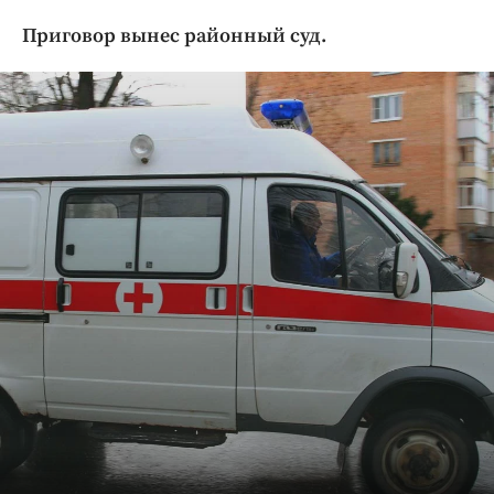
Криминал
Приговор вынес районный суд.
Культура
Недвижимость и ЖКХ
Образование
Общество
Погода
Праздники
Происшествия
Спорт
Экономика и бизнес
ПРОЕКТЫ
Блоги
Издания
Медиаперсона