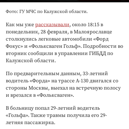
Интересное чтиво
Клиника года
Фото: ГУ МЧС по Калужской области.
Бренд года
Как мы уже
рассказывали
, около 18:15 в
Работодатель года
понедельник, 28 февраля, в Малоярославце
столкнулись легковые автомобили «Форд
Фокус» и «Фольксваген Гольф». Подробности во
вторник сообщили в управлении ГИБДД по
Калужской области.
По предварительным данным, 33-летний
водитель «Форда» на трассе А-130 двигался со
стороны Москвы, выехал на встречную полосу
и врезался в «Фольксваген».
В больницу попал 29-летний водитель
«Гольфа». Также травмы получила его 29-
летняя пассажирка.