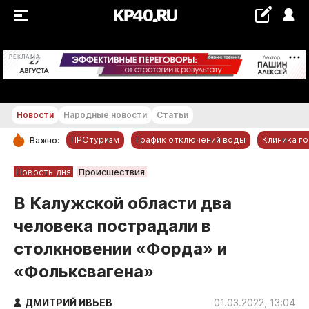
+21...+22 °С
РЕКЛАМА
Новости
Народные новости
Статьи
ПРОтуризм
График отключений воды
Клиника г
Важно:
РУБРИКИ
Новость дня
Происшествия
Обнинск
В Калужской области два
Новости компаний
человека пострадали в
Статьи
столкновении «Форда» и
Народные новости
«Фольксвагена»
Авто и транспорт
Благоустройство
ДМИТРИЙ ИВЬЕВ
01.03.2022, 13:04