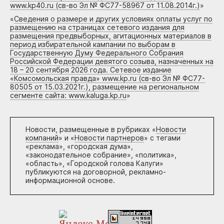
www.kp40.ru (св-во Эл № ФС77-58967 от 11.08.2014г.)
»
«
Сведения о размере и других условиях оплаты услуг по
размещению на страницах сетевого издания для
размещения предвыборных, агитационных материалов в
период избирательной кампании по выборам в
Государственную Думу Федерального Собрания
Российской Федерации девятого созыва, назначенных на
18 – 20 сентября 2026 года. Сетевое издание
«Комсомольская правда» www.kp.ru (св-во Эл № ФС77-
80505 от 15.03.2021г.), размещение на региональном
сегменте сайта: www.kaluga.kp.ru
»
Новости, размещенные в рубриках «
Новости
компаний
» и «
Новости партнеров
» с тегами
«реклама», «городская дума»,
«законодательное собрание», «политика»,
«область», «Городской голова Калуги»
публикуются на договорной, рекламно-
информационной основе.