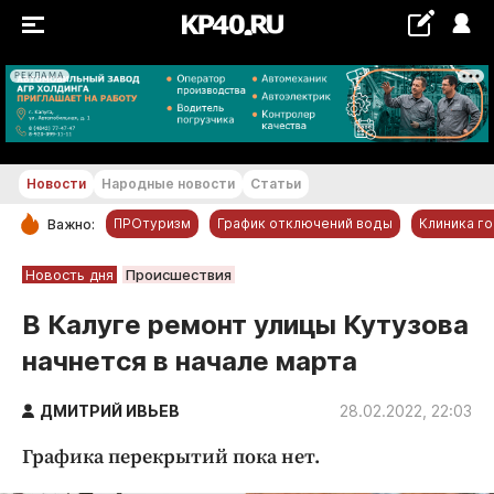
РЕКЛАМА
+17...+18 °С
Новости
Народные новости
Статьи
ПРОтуризм
График отключений воды
Клиника г
Важно:
РУБРИКИ
Новость дня
Происшествия
Обнинск
В Калуге ремонт улицы Кутузова
Новости компаний
начнется в начале марта
Статьи
Народные новости
ДМИТРИЙ ИВЬЕВ
28.02.2022, 22:03
Авто и транспорт
Графика перекрытий пока нет.
Благоустройство