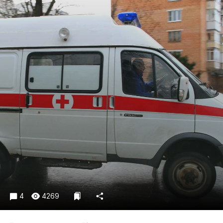
Криминал
Культура
Недвижимость и ЖКХ
Образование
Общество
Погода
Праздники
Происшествия
Спорт
Экономика и бизнес
ПРОЕКТЫ
Блоги
Издания
4
4269
Медиаперсона