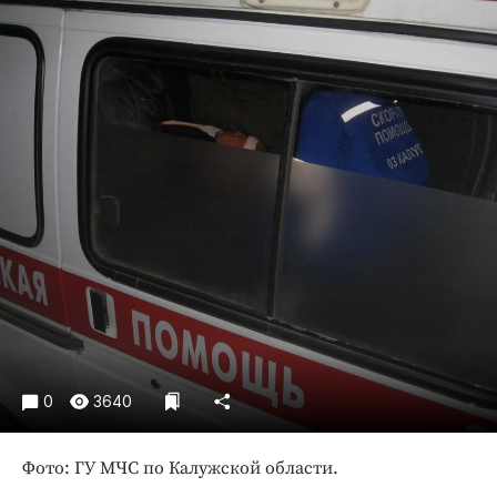
Криминал
Культура
Недвижимость и ЖКХ
Образование
Общество
Погода
Праздники
Происшествия
Спорт
Экономика и бизнес
ПРОЕКТЫ
Блоги
0
3640
Издания
Фото: ГУ МЧС по Калужской области.
Медиаперсона