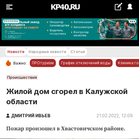
РЕКЛАМА
+21...+22 °С
Новости
Народные новости
Статьи
ПРОтуризм
График отключений воды
Клиника г
Важно:
РУБРИКИ
Происшествия
Обнинск
Жилой дом сгорел в Калужской
Новости компаний
области
Статьи
Народные новости
ДМИТРИЙ ИВЬЕВ
21.02.2022, 12:09
Авто и транспорт
Пожар произошел в Хвастовичском районе.
Благоустройство