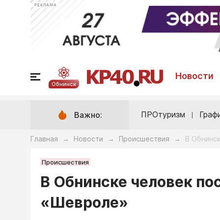
РЕКЛАМА
Новости
Обнинск
ПРОтуризм
Граф
Важно:
Главная
Новости
Происшествия
В Обнинск
→
→
→
Происшествия
В Обнинске человек по
«Шевроле»