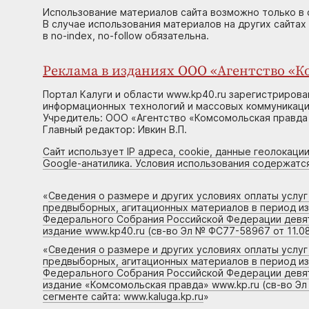
Использование материалов сайта возможно только в 
В случае использования материалов на других сайтах
в no-index, no-follow обязательна.
Реклама в изданиях ООО «Агентство «Ко
Портал Калуги и области www.kp40.ru зарегистрирова
информационных технологий и массовых коммуникаций
Учредитель: ООО «Агентство «Комсомольская правда 
Главный редактор: Ивкин В.П.
Сайт использует IP адреса, cookie, данные геолокации
Google-анатилика. Условия использования содержатс
«
Сведения о размере и других условиях оплаты услу
предвыборных, агитационных материалов в период и
Федерального Собрания Российской Федерации девято
издание www.kp40.ru (св-во Эл № ФС77-58967 от 11.08
«
Сведения о размере и других условиях оплаты услу
предвыборных, агитационных материалов в период и
Федерального Собрания Российской Федерации девято
издание «Комсомольская правда» www.kp.ru (св-во Эл
сегменте сайта: www.kaluga.kp.ru
»