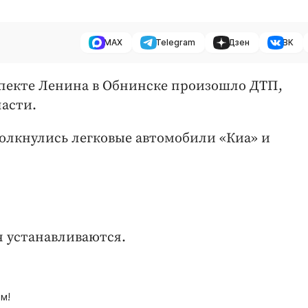
MAX
Telegram
Дзен
ВК
роспекте Ленина в Обнинске произошло ДТП,
асти.
олкнулись легковые автомобили «Киа» и
 устанавливаются.
м!