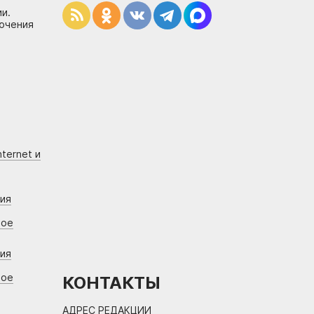
и.
лючения
ternet и
ния
вое
ния
вое
КОНТАКТЫ
АДРЕС РЕДАКЦИИ