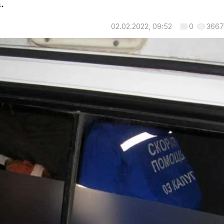
.
02.02.2022, 09:52
0
3667