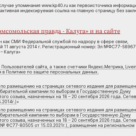
случае упоминания www.kp40.ru как первоисточника информаци
 активная индексируемая ссылка на главную страницу без зак
мсомольская правда - Калуга» и на сайте
н как СМИ Федеральной службой по надзору в сфере связи,
 11 августа 2014 г. Регистрационный номер: Эл №ФС77-58967
– Калуга»
 Пользователей сайта, а также счетчики Яндекс.Метрика, Livein
я в Политике по защите персональных данных.
г по размещению на страницах сетевого издания для размеще
збирательной кампании по выборам в Государственную Думу
го созыва, назначенных на 18 – 20 сентября 2026 года. Сете
.2014г.)
»
г по размещению на страницах сетевого издания для размеще
збирательной кампании по выборам в Государственную Думу
го созыва, назначенных на 18 – 20 сентября 2026 года. Сете
 № ФС77-80505 от 15.03.2021г.), размещение на региональном