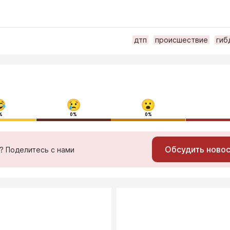
дтп
происшествие
гиб
%
0%
0%
Обсудить ново
ь? Поделитесь с нами