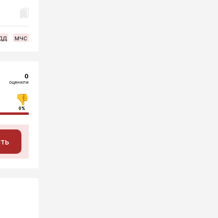
дд
мчс
0
оценили
0%
сть