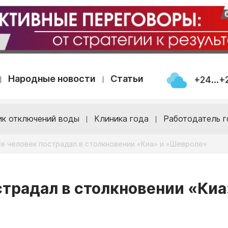
Народные новости
Статьи
+24...+
ик отключений воды
Клиника года
Работодатель г
е человек пострадал в столкновении «Киа» и «Шевроле»
страдал в столкновении «Киа