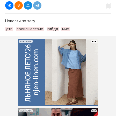
Новости по тегу
дтп
происшествие
гибдд
мчс
РЕКЛАМА
РЕКЛАМА