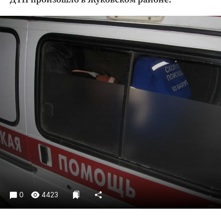
Криминал
Культура
Недвижимость и ЖКХ
Образование
Общество
Погода
Праздники
Происшествия
Спорт
Экономика и бизнес
ПРОЕКТЫ
Блоги
Издания
0
4423
Медиаперсона