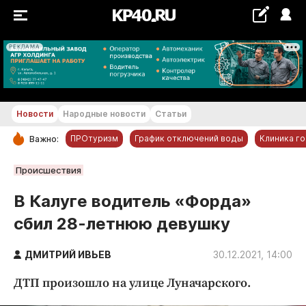
РЕКЛАМА
+21...+22 °С
Новости
Народные новости
Статьи
ПРОтуризм
График отключений воды
Клиника г
Важно:
РУБРИКИ
Происшествия
Обнинск
В Калуге водитель «Форда»
Новости компаний
сбил 28-летнюю девушку
Статьи
Народные новости
ДМИТРИЙ ИВЬЕВ
30.12.2021, 14:00
Авто и транспорт
ДТП произошло на улице Луначарского.
Благоустройство