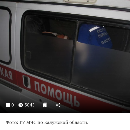
Криминал
Культура
Недвижимость и ЖКХ
Образование
Общество
Погода
Праздники
Происшествия
Спорт
Экономика и бизнес
ПРОЕКТЫ
Блоги
0
5043
Издания
Фото: ГУ МЧС по Калужской области.
Медиаперсона