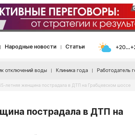
Народные новости
Статьи
+20...+
ик отключений воды
Клиника года
Работодатель г
 45-летняя женщина пострадала в ДТП на Грабцевском шоссе
нщина пострадала в ДТП на