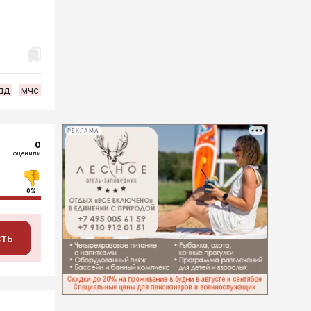
дд
мчс
РЕКЛАМА
0
оценили
0%
сть