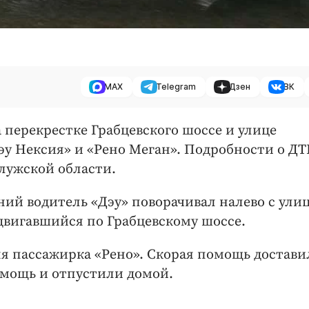
MAX
Telegram
Дзен
ВК
на перекрестке Грабцевского шоссе и улице
эу Нексия» и «Рено Меган». Подробности о Д
лужской области.
ий водитель «Дэу» поворачивал налево с ули
 двигавшийся по Грабцевскому шоссе.
я пассажирка «Рено». Скорая помощь доставил
омощь и отпустили домой.