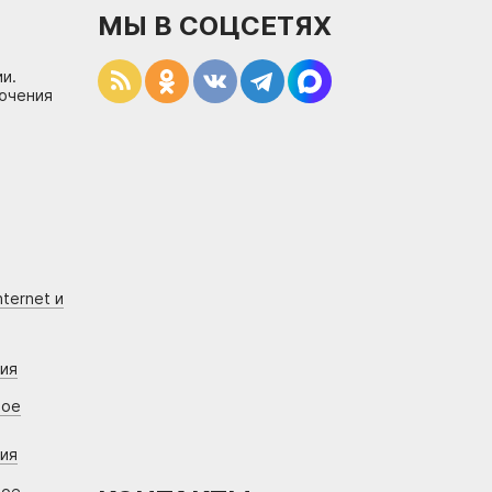
МЫ В СОЦСЕТЯХ
и.
лючения
ternet и
ния
вое
ния
вое