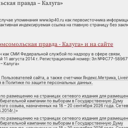
ьская правда – Калуга»
случае упоминания www.kp40.ru как первоисточника информаци
 активная индексируемая ссылка на главную страницу без зак
мсомольская правда - Калуга» и на сайте
н как СМИ Федеральной службой по надзору в сфере связи,
 11 августа 2014 г. Регистрационный номер: Эл №ФС77-58967
– Калуга»
 Пользователей сайта, а также счетчики Яндекс.Метрика, Livein
я в Политике по защите персональных данных.
г по размещению на страницах сетевого издания для размеще
збирательной кампании по выборам в Государственную Думу
го созыва, назначенных на 18 – 20 сентября 2026 года. Сете
.2014г.)
»
г по размещению на страницах сетевого издания для размеще
збирательной кампании по выборам в Государственную Думу
го созыва, назначенных на 18 – 20 сентября 2026 года. Сете