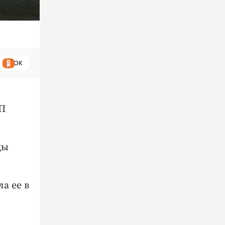
ОК
ТП
цы
а ее в