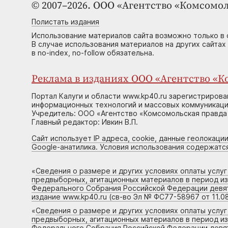
© 2007–2026. ООО «Агентство «Комсомол
Полистать издания
Использование материалов сайта возможно только в 
В случае использования материалов на других сайтах
в no-index, no-follow обязательна.
Реклама в изданиях ООО «Агентство «Ко
Портал Калуги и области www.kp40.ru зарегистрирова
информационных технологий и массовых коммуникаций
Учредитель: ООО «Агентство «Комсомольская правда 
Главный редактор: Ивкин В.П.
Сайт использует IP адреса, cookie, данные геолокации
Google-анатилика. Условия использования содержатс
«
Сведения о размере и других условиях оплаты услу
предвыборных, агитационных материалов в период и
Федерального Собрания Российской Федерации девято
издание www.kp40.ru (св-во Эл № ФС77-58967 от 11.08
«
Сведения о размере и других условиях оплаты услу
предвыборных, агитационных материалов в период и
Федерального Собрания Российской Федерации девято