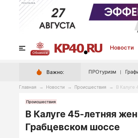
РЕКЛАМА
Новости
Обнинск
ПРОтуризм
Граф
Важно:
Главная
Новости
Происшествия
В Калуге
→
→
→
Происшествия
В Калуге 45-летняя же
Грабцевском шоссе