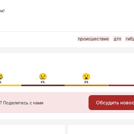
м!
происшествие
дтп
гиб
%
0%
0%
Обсудить ново
ь? Поделитесь с нами