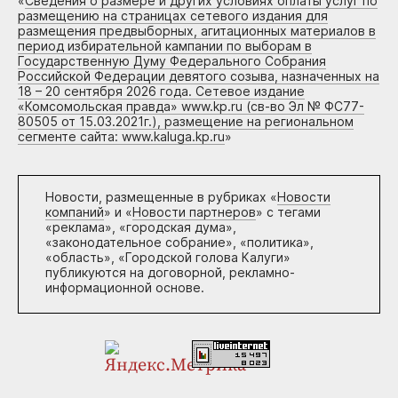
«
Сведения о размере и других условиях оплаты услуг по
размещению на страницах сетевого издания для
размещения предвыборных, агитационных материалов в
период избирательной кампании по выборам в
Государственную Думу Федерального Собрания
Российской Федерации девятого созыва, назначенных на
18 – 20 сентября 2026 года. Сетевое издание
«Комсомольская правда» www.kp.ru (св-во Эл № ФС77-
80505 от 15.03.2021г.), размещение на региональном
сегменте сайта: www.kaluga.kp.ru
»
Новости, размещенные в рубриках «
Новости
компаний
» и «
Новости партнеров
» с тегами
«реклама», «городская дума»,
«законодательное собрание», «политика»,
«область», «Городской голова Калуги»
публикуются на договорной, рекламно-
информационной основе.