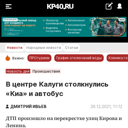
РЕКЛАМА
+15...+16 °С
Новости
Народные новости
Статьи
ПРОтуризм
График отключений воды
Клиника г
Важно:
РУБРИКИ
Новость дня
Происшествия
Обнинск
В центре Калуги столкнулись
Новости компаний
«Киа» и автобус
Статьи
Народные новости
ДМИТРИЙ ИВЬЕВ
26.12.2021, 11:12
Авто и транспорт
ДТП произошло на перекрестке улиц Кирова и
Благоустройство
Ленина.