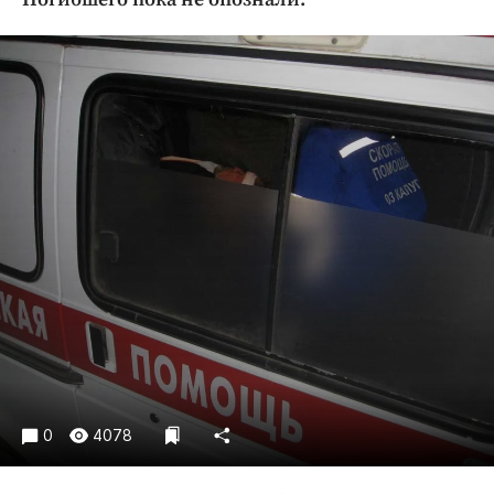
Криминал
Культура
Недвижимость и ЖКХ
Образование
Общество
Погода
Праздники
Происшествия
Спорт
Экономика и бизнес
ПРОЕКТЫ
Блоги
Издания
0
4078
Медиаперсона