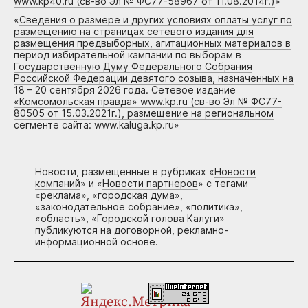
www.kp40.ru (св-во Эл № ФС77-58967 от 11.08.2014г.)
»
«
Сведения о размере и других условиях оплаты услуг по
размещению на страницах сетевого издания для
размещения предвыборных, агитационных материалов в
период избирательной кампании по выборам в
Государственную Думу Федерального Собрания
Российской Федерации девятого созыва, назначенных на
18 – 20 сентября 2026 года. Сетевое издание
«Комсомольская правда» www.kp.ru (св-во Эл № ФС77-
80505 от 15.03.2021г.), размещение на региональном
сегменте сайта: www.kaluga.kp.ru
»
Новости, размещенные в рубриках «
Новости
компаний
» и «
Новости партнеров
» с тегами
«реклама», «городская дума»,
«законодательное собрание», «политика»,
«область», «Городской голова Калуги»
публикуются на договорной, рекламно-
информационной основе.