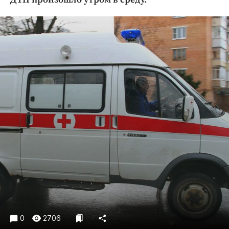
Криминал
Культура
Недвижимость и ЖКХ
Образование
Общество
Погода
Праздники
Происшествия
Спорт
Экономика и бизнес
ПРОЕКТЫ
Блоги
Издания
Медиаперсона
0
2706