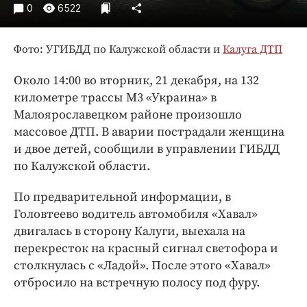
Интересное чтиво
0
6522
Клиника года
Бренд года
Фото: УГИБДД по Калужской области и
Калуга ДТП
Работодатель года
Около 14:00 во вторник, 21 декабря, на 132
километре трассы М3 «Украина» в
Малоярославецком районе произошло
массовое ДТП. В аварии пострадали женщина
и двое детей, сообщили в управлении ГИБДД
по Калужской области.
По предварительной информации, в
Головтеево водитель автомобиля «Хавал»
двигалась в сторону Калуги, выехала на
перекресток на красный сигнал светофора и
столкнулась с «Ладой». После этого «Хавал»
отбросило на встречную полосу под фуру.