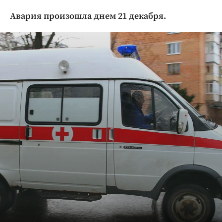
Криминал
Авария произошла днем 21 декабря.
Культура
Недвижимость и ЖКХ
Образование
Общество
Погода
Праздники
Происшествия
Спорт
Экономика и бизнес
ПРОЕКТЫ
Блоги
Издания
Медиаперсона