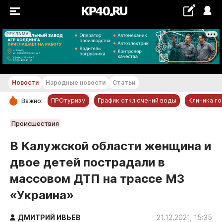
РЕКЛАМА
+17...+18 °С
Новости
Народные новости
Статьи
ПРОтуризм
График отключений воды
Клиника г
Важно:
РУБРИКИ
Происшествия
Обнинск
В Калужской области женщина и
Новости компаний
двое детей пострадали в
Статьи
массовом ДТП на трассе М3
Народные новости
«Украина»
Авто и транспорт
Благоустройство
ДМИТРИЙ ИВЬЕВ
21.12.2021, 15:35