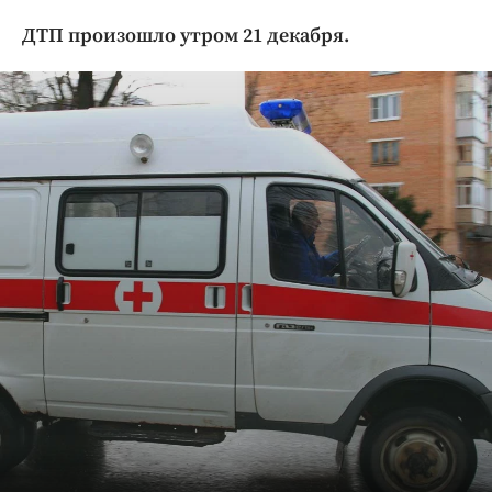
Криминал
ДТП произошло утром 21 декабря.
Культура
Недвижимость и ЖКХ
Образование
Общество
Погода
Праздники
Происшествия
Спорт
Экономика и бизнес
ПРОЕКТЫ
Блоги
Издания
Медиаперсона