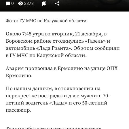
Интересное чтиво
0
3373
Клиника года
Бренд года
Фото: ГУ МЧС по Калужской области.
Работодатель года
Около 7:45 утра во вторник, 21 декабря, в
Боровском районе столкнулись «Газель» и
автомобиль «Лада Гранта». Об этом сообщили
в ГУ МЧС по Калужской области.
Авария произошла в Ермолино на улице ОПХ
Ермолино.
По нашим данным, в столкновении на
перекрестке пострадали двое мужчин: 70-
летний водитель «Лады» и его 50-летний
пассажир.
Точные обстоятельства происшествия