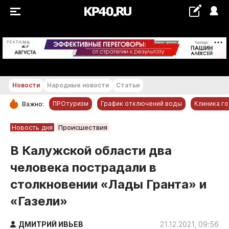
+22...+23 °С
РЕКЛАМА
Новости
Народные новости
Статьи
ПРОтуризм
График отключений воды
Клиника г
Важно:
РУБРИКИ
Новость дня
Происшествия
Обнинск
В Калужской области два
Новости компаний
человека пострадали в
Статьи
столкновении «Лады Гранта» и
Народные новости
«Газели»
Авто и транспорт
Благоустройство
ДМИТРИЙ ИВЬЕВ
21.12.2021, 09:56