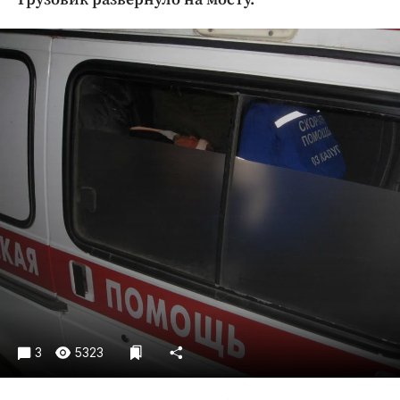
Криминал
Культура
Недвижимость и ЖКХ
Образование
Общество
Погода
Праздники
Происшествия
Спорт
Экономика и бизнес
ПРОЕКТЫ
Блоги
Издания
3
5323
Медиаперсона