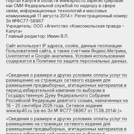
Портал Калуги и области www.kp40.ru зарегистрирован
как СМИ Федеральной службой по надзору в сфере
связи, информационных технологий и массовых
коммуникаций 11 августа 2014 г. Регистрационный номер:
Эл №ФС77-58967
Учредитель: ООО «Агентство «Комсомольская правда –
Калуга»
Главный редактор: Ивкин В.П.
Сайт использует IP адреса, cookie, данные геолокации
Пользователей сайта, а также счетчики Яндекс.Метрика,
Liveinternet и Google-анатилика. Условия использования
содержатся в Политике по защите персональных данных.
«
Сведения о размере и других условиях оплаты услуг по
размещению на страницах сетевого издания для
размещения предвыборных, агитационных материалов в
период избирательной кампании по выборам в
Государственную Думу Федерального Собрания
Российской Федерации девятого созыва, назначенных на
18 – 20 сентября 2026 года. Сетевое издание
www.kp40.ru (св-во Эл № ФС77-58967 от 11.08.2014г.)
»
«
Сведения о размере и других условиях оплаты услуг по
размещению на страницах сетевого издания для
размещения предвыборных, агитационных материалов в
период избирательной кампании по выборам в