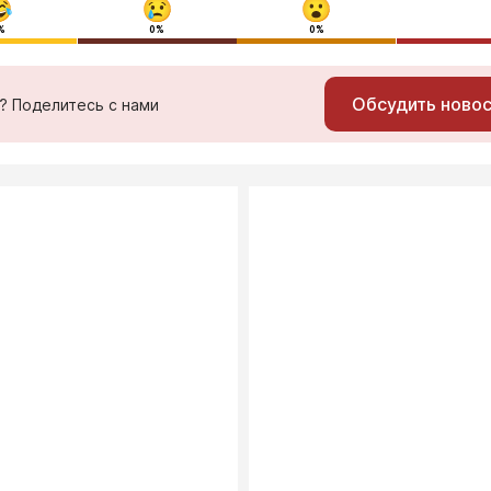
%
0%
0%
Обсудить ново
ь? Поделитесь с нами