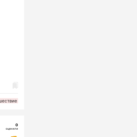
шествие
0
оценили