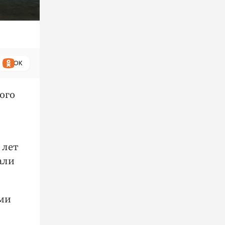
ОК
ого
 лет
али
ыми