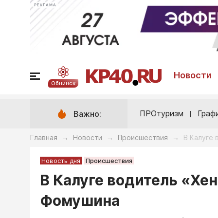
РЕКЛАМА
Новости
Обнинск
ПРОтуризм
Граф
Важно:
Главная
Новости
Происшествия
В Калуге 
→
→
→
Новость дня
Происшествия
В Калуге водитель «Хен
Фомушина