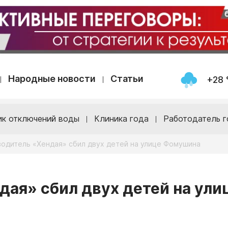
Народные новости
Статьи
+28 
ик отключений воды
Клиника года
Работодатель г
водитель «Хендая» сбил двух детей на улице Фомушина
дая» сбил двух детей на ули