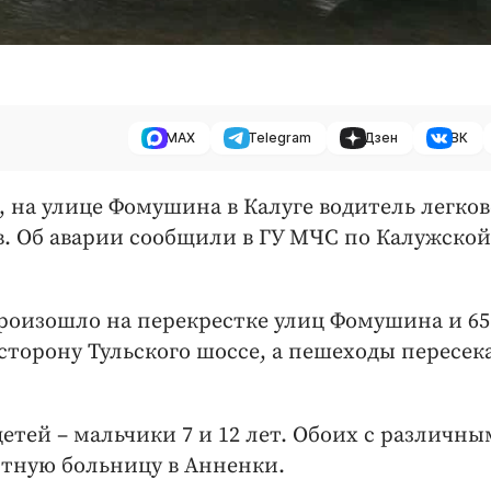
MAX
Telegram
Дзен
ВК
я, на улице Фомушина в Калуге водитель легков
. Об аварии сообщили в ГУ МЧС по Калужской
оизошло на перекрестке улиц Фомушина и 65
сторону Тульского шоссе, а пешеходы пересек
тей – мальчики 7 и 12 лет. Обоих с различн
стную больницу в Анненки.