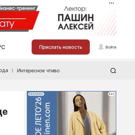
°С
Прислать новость
Войти
ода
Интересное чтиво
РЕКЛАМА
це