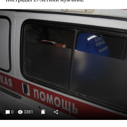
Криминал
Культура
Недвижимость и ЖКХ
Образование
Общество
Погода
Праздники
Происшествия
Спорт
Экономика и бизнес
ПРОЕКТЫ
Блоги
Издания
0
3361
Медиаперсона