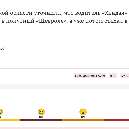
ой области уточнили, что водитель «Хендая»
я в попутный «Шевроле», а уже потом съехал в
м!
происшествие
дтп
мчс
%
0%
0%