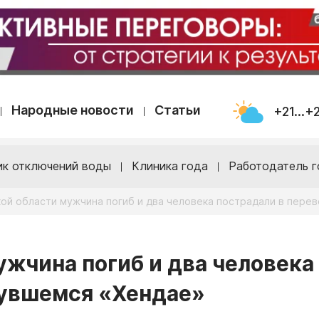
Народные новости
Статьи
+21...+
ик отключений воды
Клиника года
Работодатель г
ой области мужчина погиб и два человека пострадали в пер
ужчина погиб и два человека
нувшемся «Хендае»