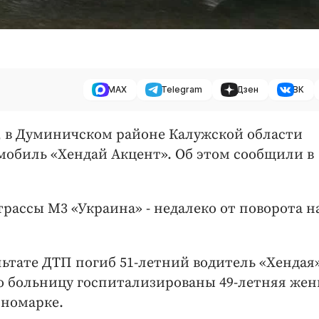
MAX
Telegram
Дзен
ВК
я, в Думиничском районе Калужской области
омобиль «Хендай Акцент». Об этом сообщили в
рассы М3 «Украина» - недалеко от поворота н
ьтате ДТП погиб 51-летний водитель «Хендая»
 больницу госпитализированы 49-летняя же
иномарке.