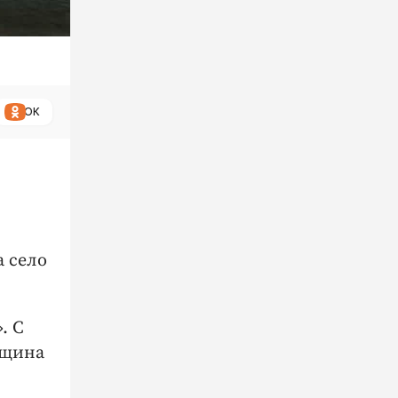
ОК
а село
. С
нщина