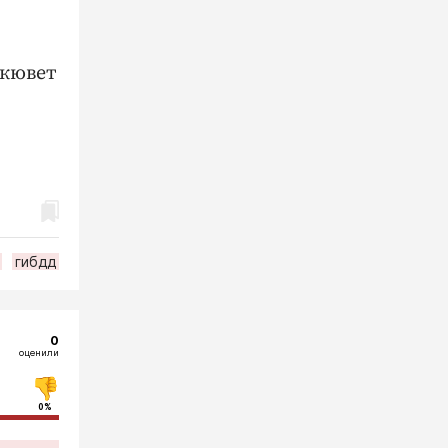
 кювет
гибдд
0
оценили
0%