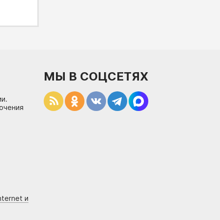
МЫ В СОЦСЕТЯХ
и.
лючения
ternet и