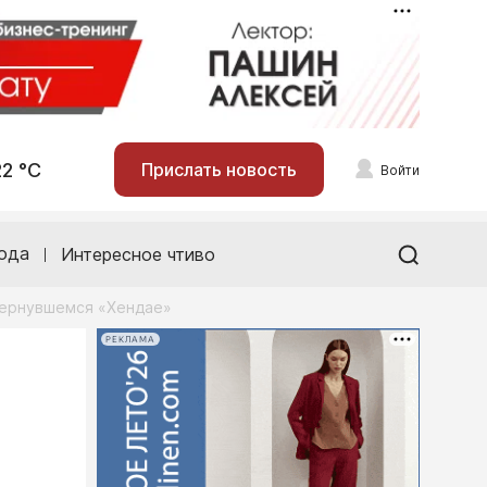
22 °С
Прислать новость
Войти
ода
Интересное чтиво
евернувшемся «Хендае»
РЕКЛАМА