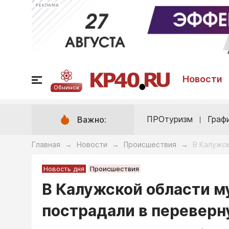
РЕКЛАМА
Новости
Обнинск
ПРОтуризм
Граф
Важно:
Главная
Новости
Происшествия
В Калужск
→
→
→
Новость дня
Происшествия
В Калужской области м
пострадали в перевер